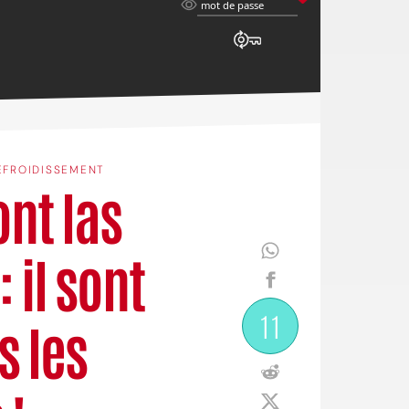
mot
mot de passe
de
passe
EFROIDISSEMENT
ont las
 il sont
11
 les