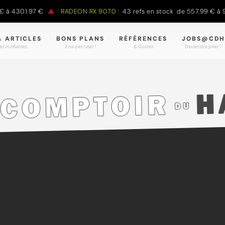
301.97 €
RADEON RX 9070 :
43 refs en stock de 557.99 € à 988.9
& ARTICLES
BONS PLANS
RÉFÉRENCES
JOBS@CDH
z incollables.
à ne pas rater !
& Guides
Deviendre pilier ?