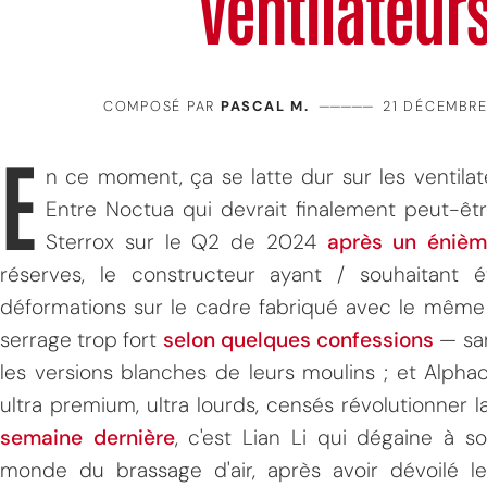
ventilateurs
COMPOSÉ PAR
PASCAL M.
—————
21 DÉCEMBRE
E
n ce moment, ça se latte dur sur les ventilat
Entre Noctua qui devrait finalement peut-ê
Sterrox sur le Q2 de 2024
après un énièm
réserves, le constructeur ayant / souhaitant 
déformations sur le cadre fabriqué avec le même
serrage trop fort
selon quelques confessions
— san
les versions blanches de leurs moulins ; et Alpha
ultra premium, ultra lourds, censés révolutionner
semaine dernière
, c'est Lian Li qui dégaine à s
monde du brassage d'air, après avoir dévoilé l