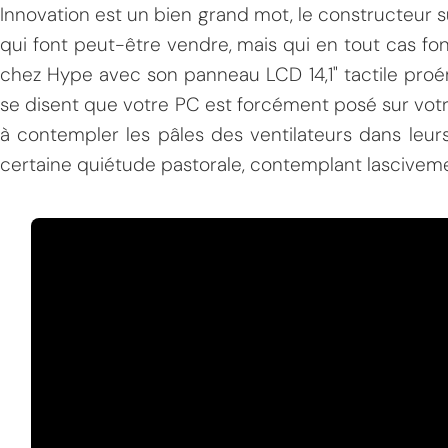
Innovation est un bien grand mot, le constructeur s
qui font peut-être vendre, mais qui en tout cas f
chez Hype avec son panneau LCD 14,1" tactile proé
se disent que votre PC est forcément posé sur vot
à contempler les pâles des ventilateurs dans leurs
certaine quiétude pastorale, contemplant lascivemen