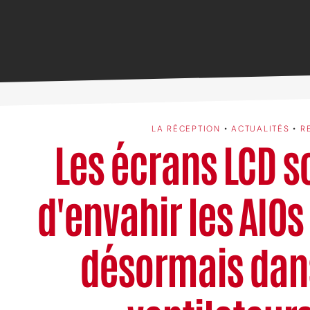
LA RÉCEPTION
•
ACTUALITÉS
•
R
Les écrans LCD s
d'envahir les AIOs :
désormais dans