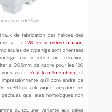
ucs Lian Li dedans
riaux de fabrication des hélices des
mme sur le
T28 de la même maison
,
es molécules de type tige sont orientées
ulage par injection ou extrusion,
volter à 0,65mm de cadre pour les 120
 vous savez :
c'est la même chose
, et
z impressionnante qu'il conviendra de
és en PBT plus classique ; ces derniers
ns pêchues que leurs homologues non
gamme puisqu’une variante aux pales