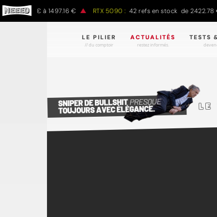
97.00 € à 1497.16 €
RTX 5090 :
42 refs en stock de 2422.78 € à 4
LE PILIER
ACTUALITÉS
TESTS 
// du comptoir
restez informés.
devene