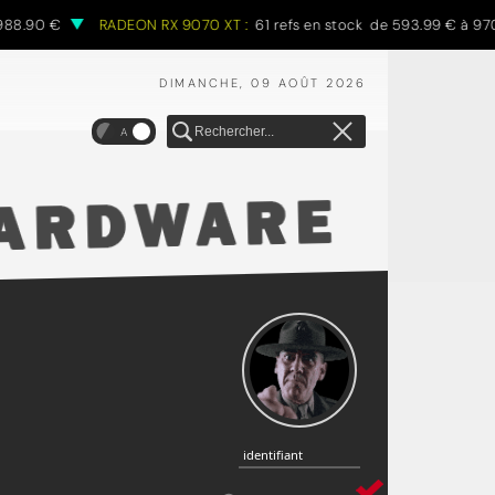
0 €
RADEON RX 9070 XT :
61 refs en stock de 593.99 € à 970.68 €
DIMANCHE, 09 AOÛT 2026
A
identifiant
identifiant