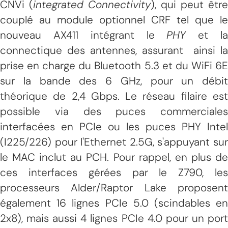
CNVi (
integrated Connectivity
), qui peut être
couplé au module optionnel CRF tel que le
nouveau AX411 intégrant le
PHY
et l
connectique des antennes, assurant ainsi la
prise en charge du Bluetooth 5.3 et du WiFi 6E
sur la bande des 6 GHz, pour un débit
théorique de 2,4 Gbps. Le réseau filaire est
possible via des puces commerciales
interfacées en PCIe ou les puces PHY Intel
(I225/226) pour l'Ethernet 2.5G, s'appuyant sur
le MAC inclut au PCH. Pour rappel, en plus de
ces interfaces gérées par le Z790, les
processeurs Alder/Raptor Lake proposent
également 16 lignes PCIe 5.0 (scindables en
2x8), mais aussi 4 lignes PCIe 4.0 pour un port