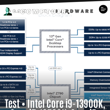
Test • Intel Core i9-13900K,