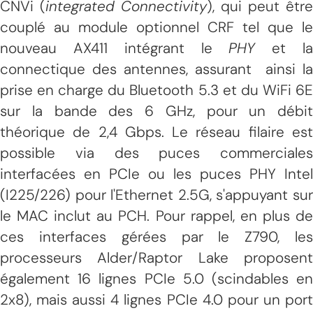
CNVi (
integrated Connectivity
), qui peut être
couplé au module optionnel CRF tel que le
nouveau AX411 intégrant le
PHY
et l
connectique des antennes, assurant ainsi la
prise en charge du Bluetooth 5.3 et du WiFi 6E
sur la bande des 6 GHz, pour un débit
théorique de 2,4 Gbps. Le réseau filaire est
possible via des puces commerciales
interfacées en PCIe ou les puces PHY Intel
(I225/226) pour l'Ethernet 2.5G, s'appuyant sur
le MAC inclut au PCH. Pour rappel, en plus de
ces interfaces gérées par le Z790, les
processeurs Alder/Raptor Lake proposent
également 16 lignes PCIe 5.0 (scindables en
2x8), mais aussi 4 lignes PCIe 4.0 pour un port