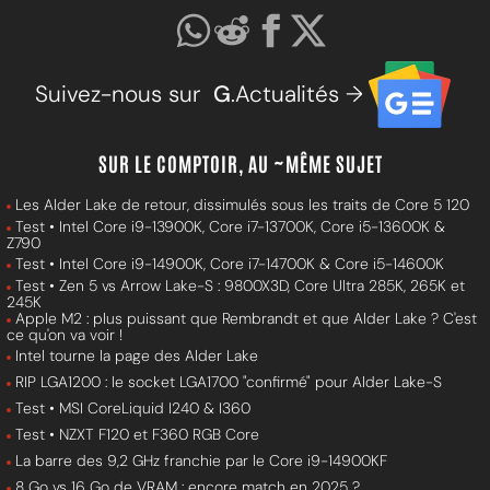
Suivez-nous sur
G
.Actualités →
SUR LE COMPTOIR, AU ~MÊME SUJET
Les Alder Lake de retour, dissimulés sous les traits de Core 5 120
Test • Intel Core i9-13900K, Core i7-13700K, Core i5-13600K &
Z790
Test • Intel Core i9-14900K, Core i7-14700K & Core i5-14600K
Test • Zen 5 vs Arrow Lake-S : 9800X3D, Core Ultra 285K, 265K et
245K
Apple M2 : plus puissant que Rembrandt et que Alder Lake ? C'est
ce qu'on va voir !
Intel tourne la page des Alder Lake
RIP LGA1200 : le socket LGA1700 "confirmé" pour Alder Lake-S
Test • MSI CoreLiquid I240 & I360
Test • NZXT F120 et F360 RGB Core
La barre des 9,2 GHz franchie par le Core i9-14900KF
8 Go vs 16 Go de VRAM : encore match en 2025 ?