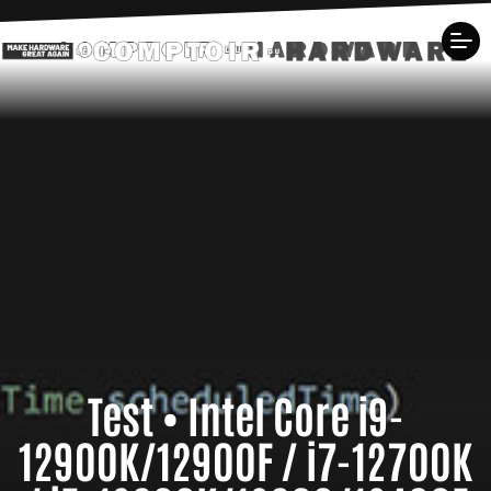
Test • Intel Core i9-
12900K/12900F / i7-12700K