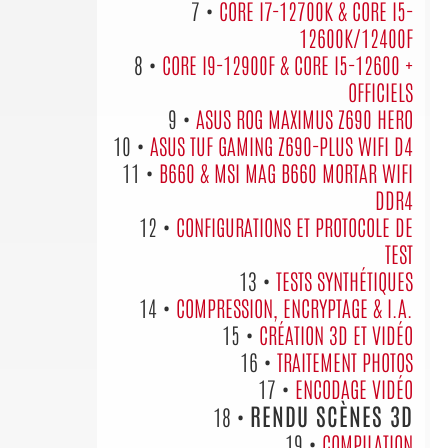
7 •
CORE I7-12700K & CORE I5-
12600K/12400F
8 •
CORE I9-12900F & CORE I5-12600 +
OFFICIELS
9 •
ASUS ROG MAXIMUS Z690 HERO
10 •
ASUS TUF GAMING Z690-PLUS WIFI D4
11 •
B660 & MSI MAG B660 MORTAR WIFI
DDR4
12 •
CONFIGURATIONS ET PROTOCOLE DE
TEST
13 •
TESTS SYNTHÉTIQUES
14 •
COMPRESSION, ENCRYPTAGE & I.A.
15 •
CRÉATION 3D ET VIDÉO
16 •
TRAITEMENT PHOTOS
17 •
ENCODAGE VIDÉO
RENDU SCÈNES 3D
18 •
19 •
COMPILATION