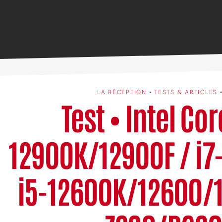
LA RÉCEPTION
•
TESTS & ARTICLES
Test • Intel Cor
12900K/12900F / i7
i5-12600K/12600/