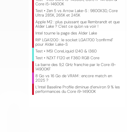
Core i5-14600K
Test • Zen 5 vs Arrow Lake-S : 9800X3D, Core
Ultra 285K, 265K et 245K
Apple M2 : plus puissant que Rembrandt et que
Alder Lake ? C'est ce qu'on va voir !
Intel tourne la page des Alder Lake
RIP LGA1200 : le socket LGA1700 "confirmé"
pour Alder Lake-S
Test • MSI CoreLiquid I240 & I360
Test • NZXT F120 et F360 RGB Core
CO
La barre des 9,2 GHz franchie par le Core i9-
14900KF
8 Go vs 16 Go de VRAM : encore match en
2025 ?
L’Intel Baseline Profile diminue d’environ 9 % les
performances du Core i9-14900K