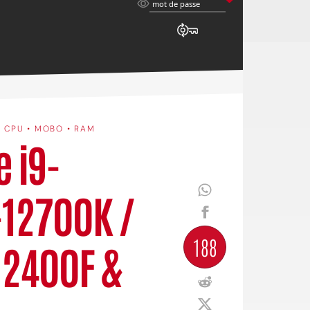
mot
mot de passe
de
passe
•
CPU • MOBO • RAM
e i9-
-12700K /
188
12400F &