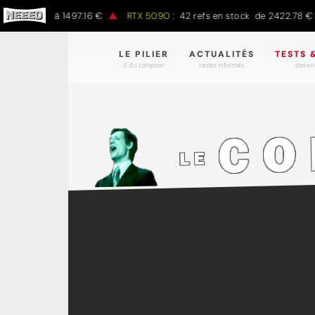
.00 € à 1497.16 €
RTX 5090 :
42 refs en stock de 2422.78 € à 430
LE PILIER
ACTUALITÉS
TESTS 
// du comptoir
restez informés.
devene