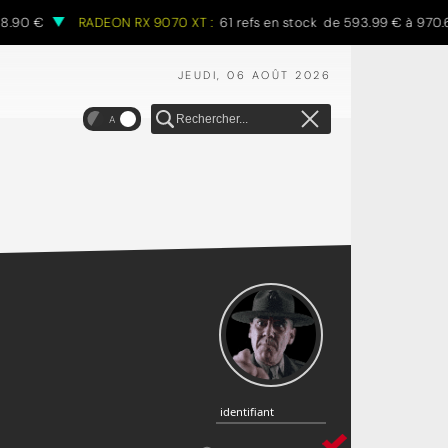
 €
RADEON RX 9070 XT :
61 refs en stock de 593.99 € à 970.68 €
JEUDI, 06 AOÛT 2026
A
identifiant
identifiant