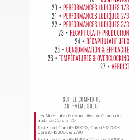
20 •
PERFORMANCES LUDIQUES 1/3
21 •
PERFORMANCES LUDIQUES 2/3
22 •
PERFORMANCES LUDIQUES 3/3
23 •
RÉCAPITULATIF PRODUCTION
24 •
RÉCAPITULATIF JEUX
25 •
CONSOMMATION & EFFICACITÉ
26 •
TEMPÉRATURES & OVERCLOCKING
27 •
VERDICT
SUR LE COMPTOIR,
AU ~MÊME SUJET
Les Alder Lake de retour, dissimulés sous les
traits de Core 5 120
Test • Intel Core i9-13900K, Core i7-13700K,
Core i5-13600K & Z790
Test • Intel Core i9-14900K, Core i7-14700K &