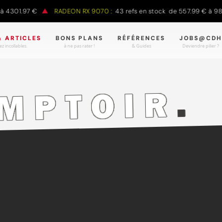
1.97 €
RADEON RX 9070 :
43 refs en stock de 557.99 € à 988.90
& ARTICLES
BONS PLANS
RÉFÉRENCES
JOBS@CDH
z incollables.
à ne pas rater !
& Guides
Deviendre pilier ?