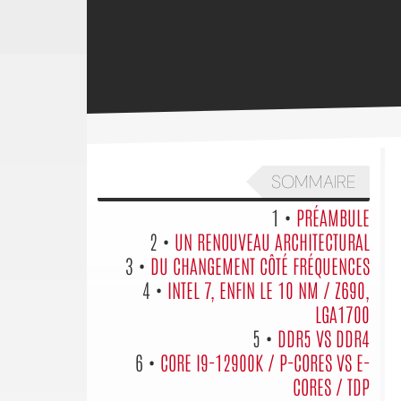
SOMMAIRE
1 •
PRÉAMBULE
2 •
UN RENOUVEAU ARCHITECTURAL
3 •
DU CHANGEMENT CÔTÉ FRÉQUENCES
4 •
INTEL 7, ENFIN LE 10 NM / Z690,
LGA1700
5 •
DDR5 VS DDR4
6 •
CORE I9-12900K / P-CORES VS E-
CORES / TDP