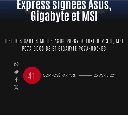
Express signées Asus,
Gigabyte et MSI
TEST DES CARTES MÈRES ASUS P8P67 DELUXE REV 3.0, MSI
P67A GD65 B3 ET GIGABYTE P67A-UD5-B3
41
COMPOSÉ PAR
T. G.
—————
25 AVRIL 2011