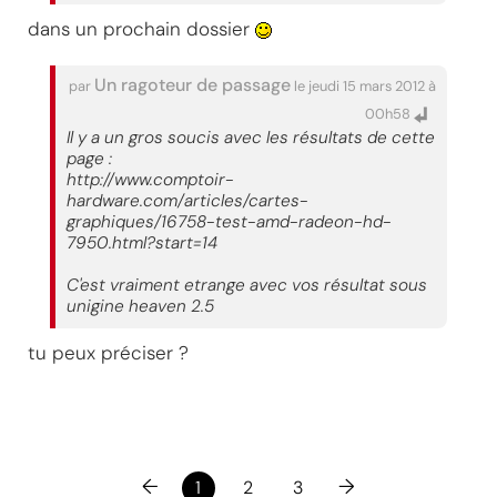
dans un prochain dossier
Un ragoteur de passage
par
le jeudi 15 mars 2012 à
00h58
Il y a un gros soucis avec les résultats de cette
page :
http://www.comptoir-
hardware.com/articles/cartes-
graphiques/16758-test-amd-radeon-hd-
7950.html?start=14
C'est vraiment etrange avec vos résultat sous
unigine heaven 2.5
tu peux préciser ?
←
→
1
2
3