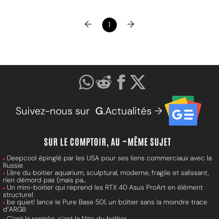
←
→
1
Suivez-nous sur
G
.Actualités →
SUR LE COMPTOIR, AU ~MÊME SUJET
Deepcool épinglé par les USA pour ses liens commerciaux avec la
Russie
L'ère du boitier aquarium, sculptural, moderne, fragile et salissant,
n'en démord pas (mais pa...
Un mini-boitier qui reprend les RTX 40 Asus ProArt en élément
structurel
be quiet! lance le Pure Base 501, un boîtier sans la moindre trace
d’ARGB
C’est la rentrée, c’est la fête du boîtier