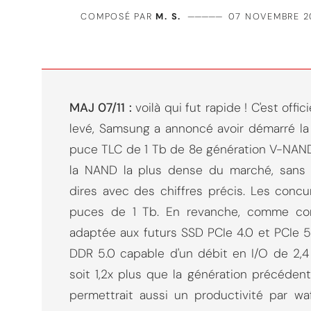
COMPOSÉ PAR
M. S.
—————
07 NOVEMBRE 2
MAJ 07/11 :
voilà qui fut rapide ! C'est offi
levé, Samsung a annoncé avoir démarré la
puce TLC de 1 Tb de 8e génération V-NAND 
la NAND la plus dense du marché, sans 
dires avec des chiffres précis. Les concu
puces de 1 Tb. En revanche, comme co
adaptée aux futurs SSD PCIe 4.0 et PCIe 5
DDR 5.0 capable d'un débit en I/O de 2,
soit 1,2x plus que la génération précéden
permettrait aussi un productivité par w