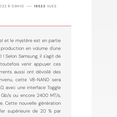
022 À 09H10
——
19533
VUES
ciel et le mystère est en partie
 production en volume d'une
! Selon Samsung, il s'agit de
toutefois venir appuyer ces
rrents aussi ont dévoilé des
nvenu, cette V8-NAND sera
.0, avec une interface Toggle
4 Gb/s ou encore 2400 MT/s,
te. Cette nouvelle génération
afer supérieure de 20 % par