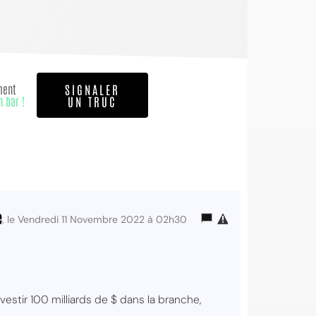
ment
SIGNALER
n bar !
UN TRUC
e
, le Vendredi 11 Novembre 2022 à 02h30
estir 100 milliards de $ dans la branche,