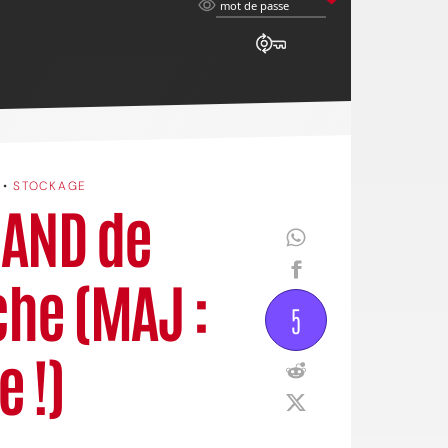
mot
mot de passe
de
passe
•
STOCKAGE
NAND de
he (MAJ :
5
e !)