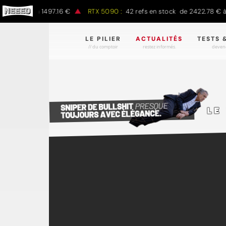
7.00 € à 1497.16 €
RTX 5090 :
42 refs en stock de 2422.78 € à 43
LE PILIER
ACTUALITÉS
TESTS 
// du comptoir
restez informés.
devene