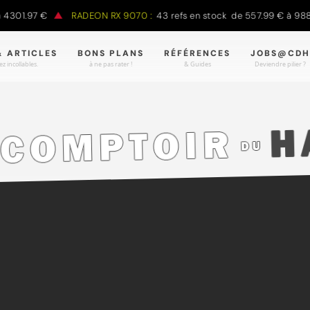
01.97 €
RADEON RX 9070 :
43 refs en stock de 557.99 € à 988.90
& ARTICLES
BONS PLANS
RÉFÉRENCES
JOBS@CDH
z incollables.
à ne pas rater !
& Guides
Deviendre pilier ?