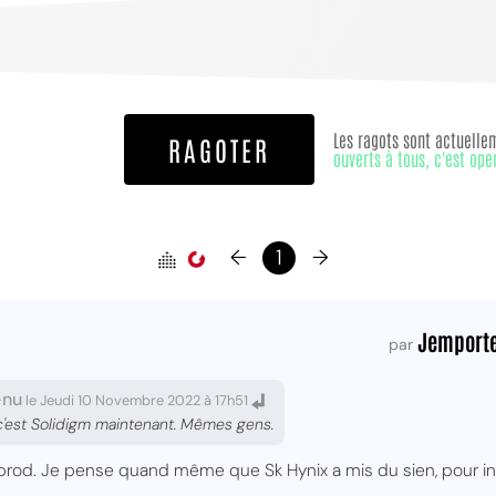
Les ragots sont actuelle
RAGOTER
ouverts à tous, c'est ope
←
1
→
Jemport
par
-nu
le Jeudi 10 Novembre 2022 à 17h51
c'est Solidigm maintenant. Mêmes gens.
prod. Je pense quand même que Sk Hynix a mis du sien, pour inv