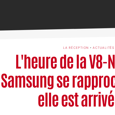
LA RÉCEPTION
•
ACTUALITÉS
L'heure de la V8-
Samsung se rapproc
elle est arrivé