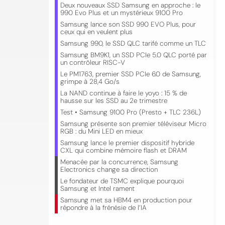
Deux nouveaux SSD Samsung en approche : le
990 Evo Plus et un mystérieux 9100 Pro
Samsung lance son SSD 990 EVO Plus, pour
ceux qui en veulent plus
Samsung 990, le SSD QLC tarifé comme un TLC
Samsung BM9K1, un SSD PCIe 5.0 QLC porté par
un contrôleur RISC-V
Le PM1763, premier SSD PCIe 6.0 de Samsung,
grimpe à 28,4 Go/s
La NAND continue à faire le yoyo : 15 % de
hausse sur les SSD au 2e trimestre
Test • Samsung 9100 Pro (Presto + TLC 236L)
Samsung présente son premier téléviseur Micro
RGB : du Mini LED en mieux
Samsung lance le premier dispositif hybride
CXL qui combine mémoire flash et DRAM
Menacée par la concurrence, Samsung
Electronics change sa direction
Le fondateur de TSMC explique pourquoi
Samsung et Intel rament
Samsung met sa HBM4 en production pour
répondre à la frénésie de l’IA