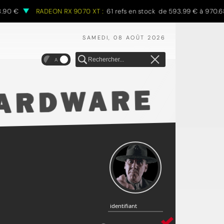
 €
RADEON RX 9070 XT :
61 refs en stock de 593.99 € à 970.68 €
SAMEDI, 08 AOÛT 2026
A
identifiant
identifiant