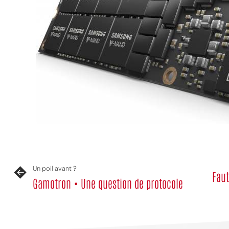
Un poil avant ?
Faut
Gamotron • Une question de protocole