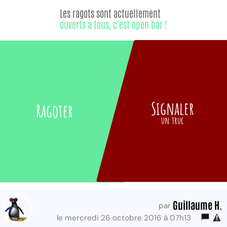
Les ragots sont actuellement
ouverts à tous, c'est open bar !
Signaler
Ragoter
un truc
Guillaume H.
par
le mercredi 26 octobre 2016 à 07h13