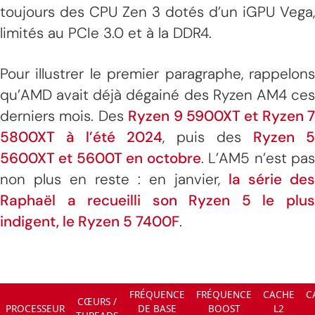
toujours des CPU Zen 3 dotés d’un iGPU Vega,
limités au PCIe 3.0 et à la DDR4.
Pour illustrer le premier paragraphe, rappelons
qu’AMD avait déjà dégainé des Ryzen AM4 ces
derniers mois. Des
Ryzen 9 5900XT et Ryzen 7
5800XT à l’été 2024
, puis des
Ryzen 5
5600XT et 5600T en octobre
. L’AM5 n’est pa
non plus en reste : en janvier,
la série des
Raphaël a recueilli son Ryzen 5 le plus
indigent, le Ryzen 5 7400F
.
FRÉQUENCE
FRÉQUENCE
CACHE
C
CŒURS /
PROCESSEUR
DE BASE
BOOST
L2