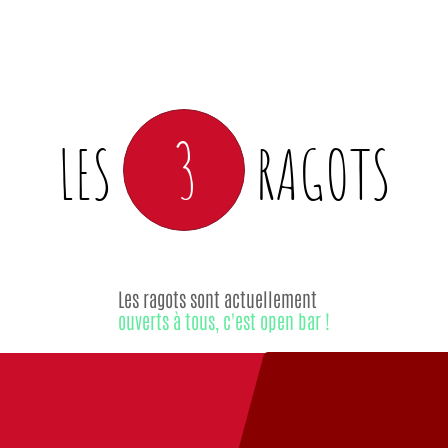
3
LES
RAGOTS
Les ragots sont actuellement
ouverts à tous, c'est open bar !