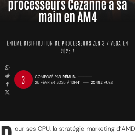
processeurs Cezanne à sa
main en AM4
ÉNIÈME DISTRIBUTION DE PROCESSEURS ZEN 3 / VEGA EN
2025 !
3
COMPOSÉ PAR
RÉMI B.
—————
25 FÉVRIER 2025 À 13H41
——
20492
VUES
our ses CPU, la stratégie marketing d’AMD