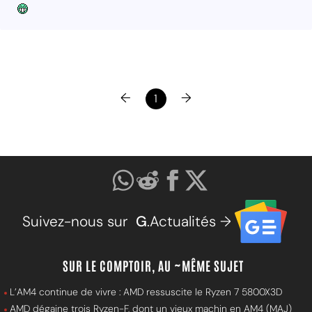
←
→
1
Suivez-nous sur
G
.Actualités →
SUR LE COMPTOIR, AU ~MÊME SUJET
L’AM4 continue de vivre : AMD ressuscite le Ryzen 7 5800X3D
AMD dégaine trois Ryzen-F, dont un vieux machin en AM4 (MAJ)