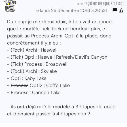
ragoteur masqué embusqu
par
le lundi 26 décembre 2016 à 20h21
Du coup je me demandais, Intel avait annoncé
que le modèle tick-tock ne tiendrait plus, et
passait au Process-Archi-Opti à la place, donc
concrètement il y a eu :
- (Tock) Archi : Haswell
-
(Tick)
Opti : Haswell Refresh/Devil's Canyon
- (Tick) Process : Broadwell
- (Tock) Archi : Skylake
- Opti : Kaby Lake
-
Process
Opti2 : Coffe Lake
- Process : Cannon Lake
... ils ont déjà raté le modèle à 3 étapes du coup,
et devraient passer à 4 étapes non ?