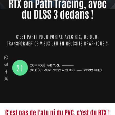
RTX en Path Tracing, avec
du DLSS 3 dedans !
C'EST PARTI POUR PORTAL AVEC RTX, DE QUOI
TRANSFORMER CE VIEUX JEU EN RÉUSSITE GRAPHIQUE ?
21
COMPOSÉ PAR
T. G.
—————
06 DÉCEMBRE 2022 À 21H00
——
23232
VUES
C'est pas de l'alu ni du PVC, c'est du RTX !