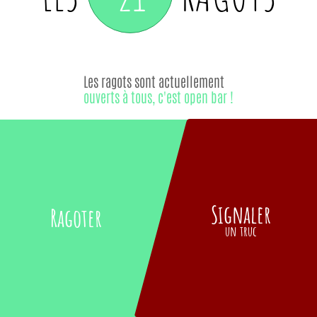
Les ragots sont actuellement
ouverts à tous, c'est open bar !
Signaler
Ragoter
un truc