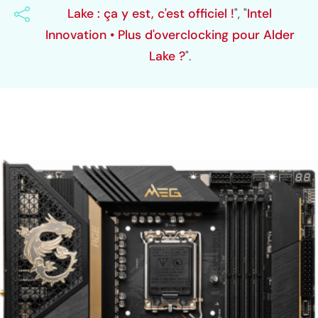
Lake : ça y est, c'est officiel !
", "
Intel
Innovation • Plus d'overclocking pour Alder
Lake ?
".