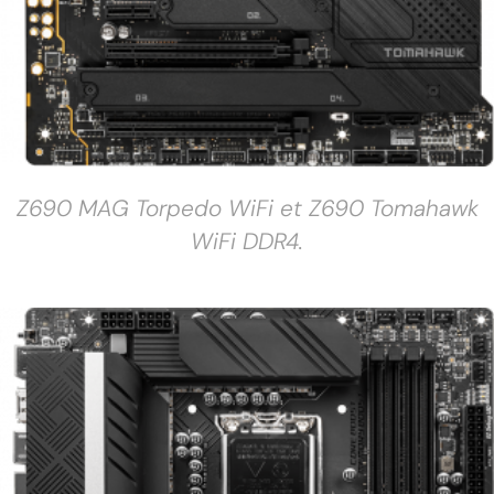
Z690 MAG Torpedo WiFi et Z690 Tomahawk
WiFi DDR4.