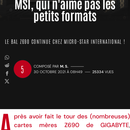
MSI, qui n'aime pas les
petits formats
LE BAL Z690 CONTINUE CHEZ MICRO-STAR INTERNATIONAL !
5
COMPOSÉ PAR
M. S.
—————
30 OCTOBRE 2021 À 08H49
——
25334
VUES
A
près avoir fait le tour des (nombreuses)
cartes mères Z690 de GIGABYTE
,