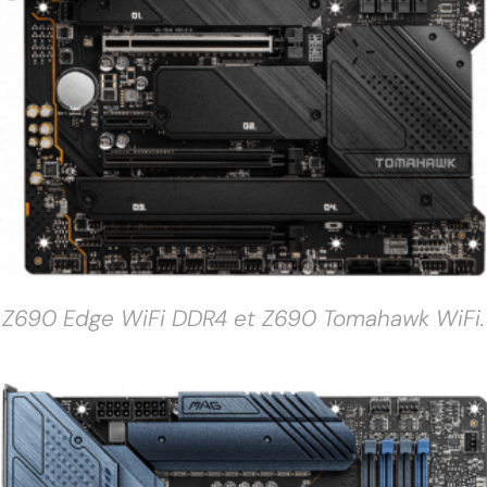
Z690 Edge WiFi DDR4 et Z690 Tomahawk WiFi.