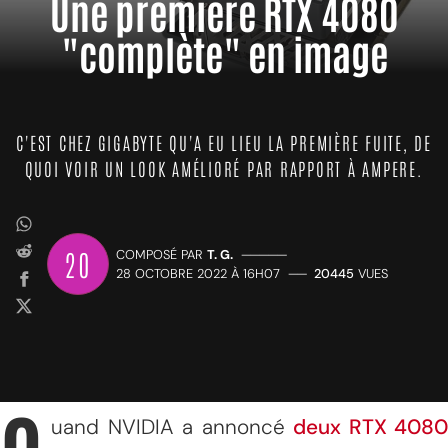
Une première RTX 4080
"complète" en image
C'EST CHEZ GIGABYTE QU'A EU LIEU LA PREMIÈRE FUITE, DE
QUOI VOIR UN LOOK AMÉLIORÉ PAR RAPPORT À AMPERE.
20
COMPOSÉ PAR
T. G.
—————
28 OCTOBRE 2022 À 16H07
——
20445
VUES
uand NVIDIA a annoncé
deux RTX 4080