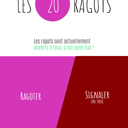
20
LES
RAGOTS
Les ragots sont actuellement
ouverts à tous, c'est open bar !
Signaler
Ragoter
un truc