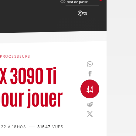
mot
mot de passe
de
passe
PROCESSEURS
TX 3090 Ti
44
pour jouer
22 À 18H03
——
31547
VUES