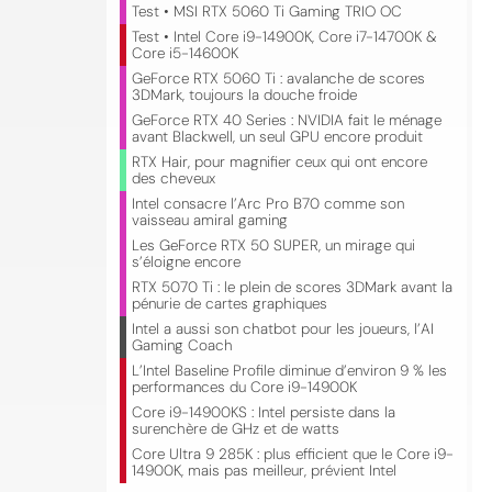
Test • MSI RTX 5060 Ti Gaming TRIO OC
Test • Intel Core i9-14900K, Core i7-14700K &
Core i5-14600K
GeForce RTX 5060 Ti : avalanche de scores
3DMark, toujours la douche froide
GeForce RTX 40 Series : NVIDIA fait le ménage
avant Blackwell, un seul GPU encore produit
RTX Hair, pour magnifier ceux qui ont encore
des cheveux
Intel consacre l’Arc Pro B70 comme son
vaisseau amiral gaming
Les GeForce RTX 50 SUPER, un mirage qui
s’éloigne encore
RTX 5070 Ti : le plein de scores 3DMark avant la
pénurie de cartes graphiques
Intel a aussi son chatbot pour les joueurs, l’AI
Gaming Coach
L’Intel Baseline Profile diminue d’environ 9 % les
performances du Core i9-14900K
Core i9-14900KS : Intel persiste dans la
surenchère de GHz et de watts
Core Ultra 9 285K : plus efficient que le Core i9-
14900K, mais pas meilleur, prévient Intel