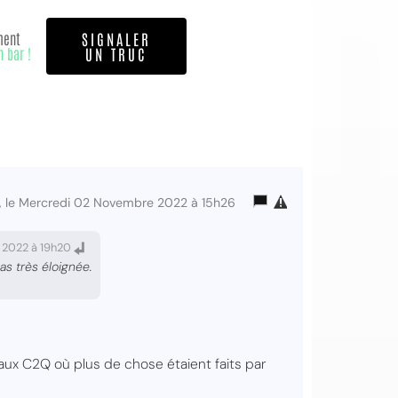
ment
SIGNALER
n bar !
UN TRUC
, le Mercredi 02 Novembre 2022 à 15h26
 2022 à 19h20
s très éloignée.
ux C2Q où plus de chose étaient faits par