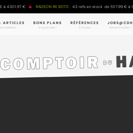
 à 4301.97 €
RADEON RX 9070 :
43 refs en stock de 557.99 € à 9
& ARTICLES
BONS PLANS
RÉFÉRENCES
JOBS@CDH
z incollables.
à ne pas rater !
& Guides
Deviendre pilier ?