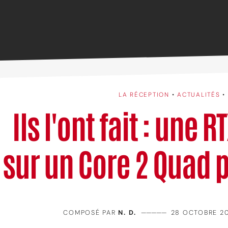
LA RÉCEPTION
•
ACTUALITÉS
•
Ils l'ont fait : une R
sur un Core 2 Quad 
COMPOSÉ PAR
N. D.
—————
28 OCTOBRE 20