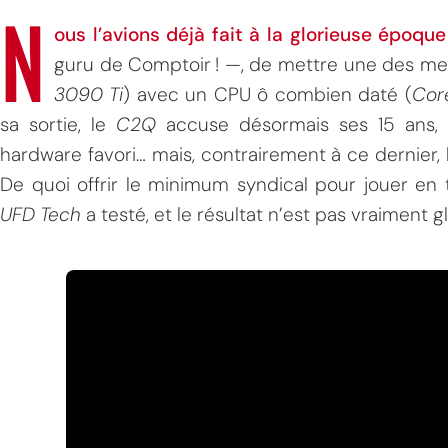
N
ous l’avions déjà fait à la glorieuse époqu
guru de Comptoir ! —, de mettre une des mei
3090 Ti
) avec un CPU ô combien daté (
Cor
sa sortie, le
C2Q
accuse désormais ses 15 ans,
hardware favori… mais, contrairement à ce dernier, 
De quoi offrir le minimum syndical pour jouer en t
UFD Tech
a testé, et le résultat n’est pas vraiment gl