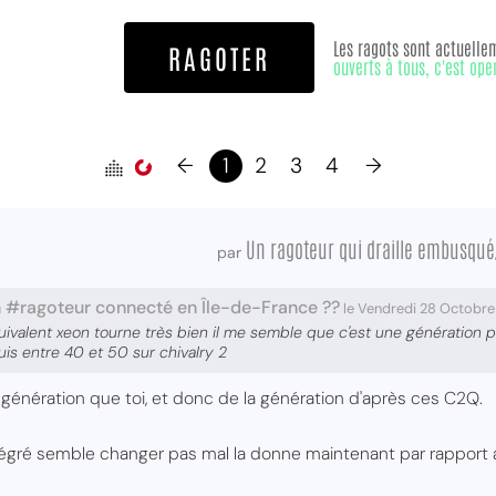
Les ragots sont actuelle
RAGOTER
ouverts à tous, c'est ope
←
1
2
3
4
→
Un ragoteur qui draille embusqué
par
 #ragoteur connecté en Île-de-France ??
le Vendredi 28 Octobre
valent xeon tourne très bien il me semble que c'est une génération pa
is entre 40 et 50 sur chivalry 2
génération que toi, et donc de la génération d'après ces C2Q.
égré semble changer pas mal la donne maintenant par rapport a