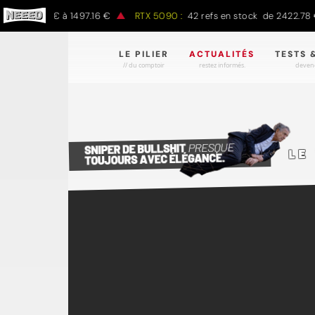
de 797.00 € à 1497.16 €
RTX 5090 :
42 refs en stock de 2422.78 €
LE PILIER
ACTUALITÉS
TESTS 
// du comptoir
restez informés.
devene