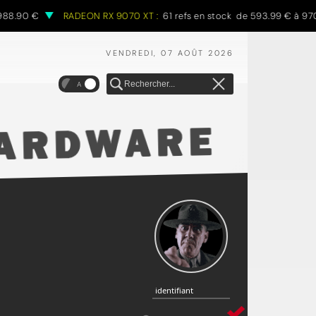
88.90 €
RADEON RX 9070 XT :
61 refs en stock de 593.99 € à 970
VENDREDI, 07 AOÛT 2026
A
identifiant
identifiant