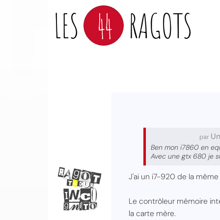
LES
44
RAGOTS
Un
par
Ben mon i7860 en equi
Avec une gtx 680 je su
J'ai un i7-920 de la même 
Le contrôleur mémoire int
la carte mère.