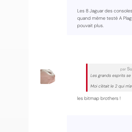
Les 8 Jaguar des consoles 
quand même testé A Plague T
pouvait plus.
S
par
Les grands esprits se
Moi c'était le 2 qui m
les bitmap brothers !