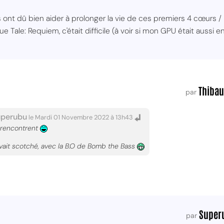
ont dû bien aider à prolonger la vie de ces premiers 4 cœurs / 8 
ale: Requiem, c'était difficile (à voir si mon GPU était aussi en 
Thibau
par
uperubu
le Mardi 01 Novembre 2022 à 13h43
 rencontrent
'avait scotché, avec la B.O de Bomb the Bass
Super
par