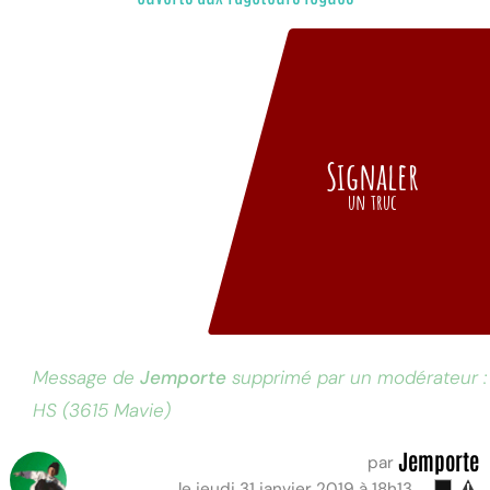
Signaler
un truc
Message de
Jemporte
supprimé par un modérateur :
HS (3615 Mavie)
Jemporte
par
le jeudi 31 janvier 2019 à 18h13