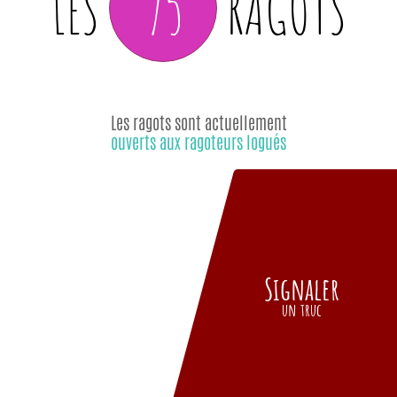
75
LES
RAGOTS
Les ragots sont actuellement
ouverts aux ragoteurs logués
Signaler
un truc