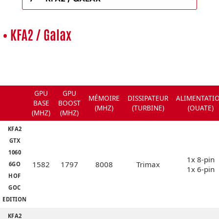
• KFA2 / Galax
GPU
GPU
MÉMOIRE
DISSIPATEUR
ALIMENTATI
BASE
BOOST
(MHZ)
(TURBINE)
(OUATE)
(MHZ)
(MHZ)
KFA2
GTX
1060
1x 8-pin
1582
1797
8008
Trimax
6GO
1x 6-pin
HOF
GOC
EDITION
KFA2