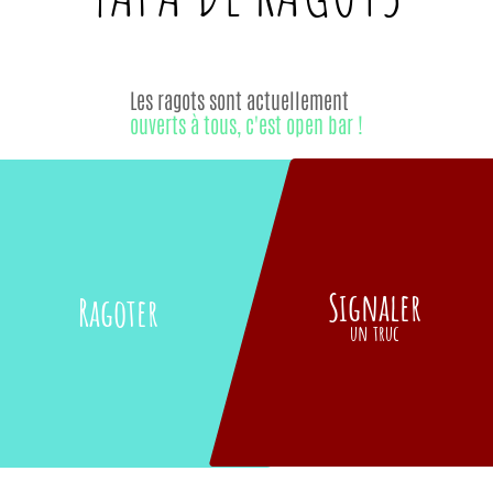
Les ragots sont actuellement
ouverts à tous, c'est open bar !
Signaler
Ragoter
un truc