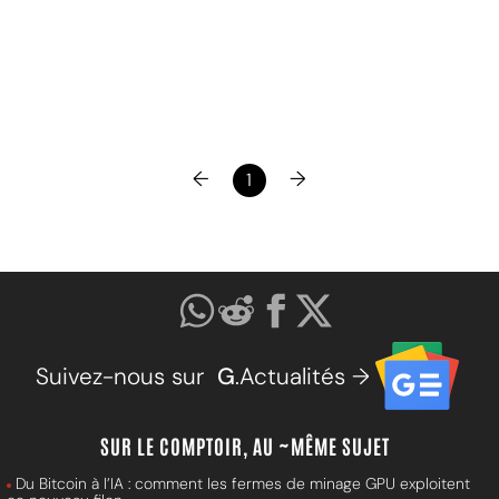
←
→
1
Suivez-nous sur
G
.Actualités →
SUR LE COMPTOIR, AU ~MÊME SUJET
Du Bitcoin à l’IA : comment les fermes de minage GPU exploitent