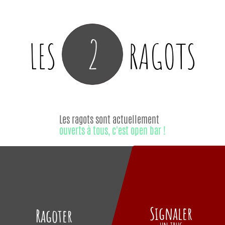
2
LES
RAGOTS
Les ragots sont actuellement
ouverts à tous, c'est open bar !
Signaler
Ragoter