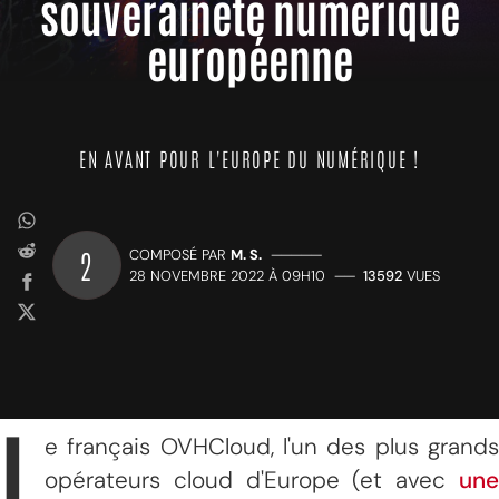
souveraineté numérique
européenne
EN AVANT POUR L'EUROPE DU NUMÉRIQUE !
2
COMPOSÉ PAR
M. S.
—————
28 NOVEMBRE 2022 À 09H10
——
13592
VUES
L
e français OVHCloud, l'un des plus grands
opérateurs cloud d'Europe (et avec
une