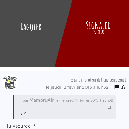
Signaler
Ragoter
un truc
Un ragoteur
de transit embusqué
par
le jeudi 12 février 2015 à 16h52
MamoruAiri
par
le mercredi 11 février 2015 à 23h59
Lu ?
lu =source ?