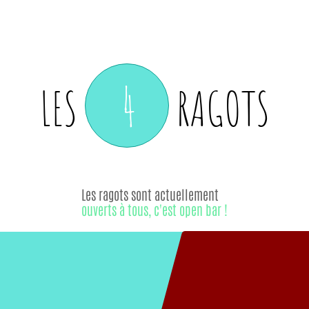
4
LES
RAGOTS
Les ragots sont actuellement
ouverts à tous, c'est open bar !