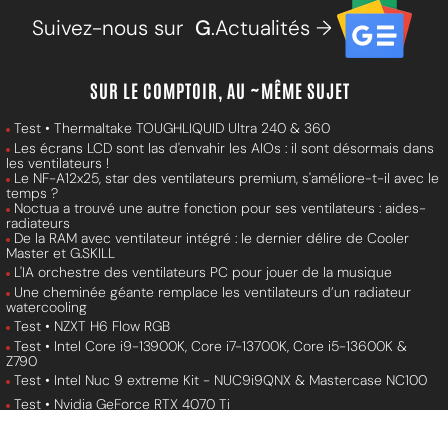
Suivez-nous sur
G
.Actualités →
SUR LE COMPTOIR, AU ~MÊME SUJET
Test • Thermaltake TOUGHLIQUID Ultra 240 & 360
Les écrans LCD sont las d'envahir les AIOs : il sont désormais dans
les ventilateurs !
Le NF-A12x25, star des ventilateurs premium, s'améliore-t-il avec le
temps ?
Noctua a trouvé une autre fonction pour ses ventilateurs : aides-
radiateurs
De la RAM avec ventilateur intégré : le dernier délire de Cooler
Master et G.SKILL
L'IA orchestre des ventilateurs PC pour jouer de la musique
Une cheminée géante remplace les ventilateurs d’un radiateur
watercooling
Test • NZXT H6 Flow RGB
Test • Intel Core i9-13900K, Core i7-13700K, Core i5-13600K &
Z790
Test • Intel Nuc 9 extreme Kit - NUC9i9QNX & Mastercase NC100
Test • Nvidia GeForce RTX 4070 Ti
Recap • Choisir sa carte mère Z97/H97