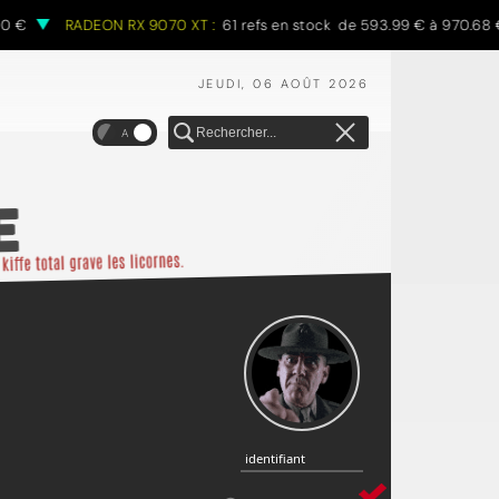
RADEON RX 9070 XT :
61 refs en stock de 593.99 € à 970.68 €
JEUDI, 06 AOÛT 2026
A
identifiant
identifiant