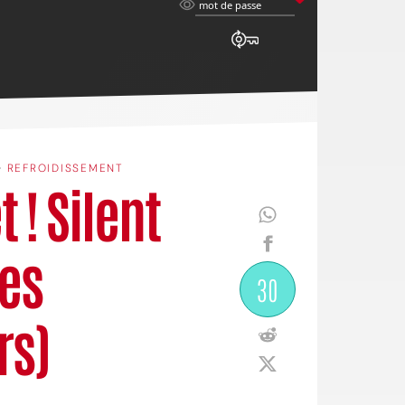
mot
mot de passe
de
passe
•
REFROIDISSEMENT
 ! Silent
ses
30
rs)