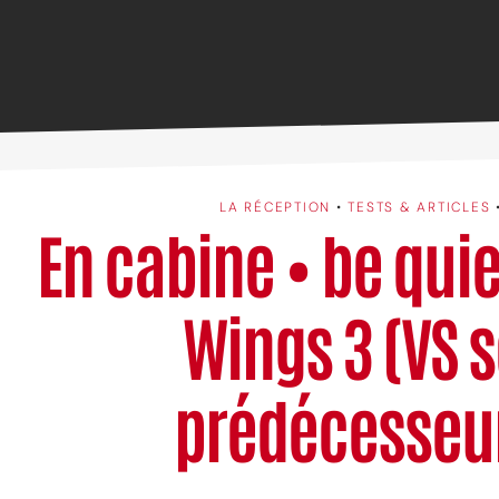
LA RÉCEPTION
•
TESTS & ARTICLES
En cabine • be quiet
Wings 3 (VS 
prédécesseu