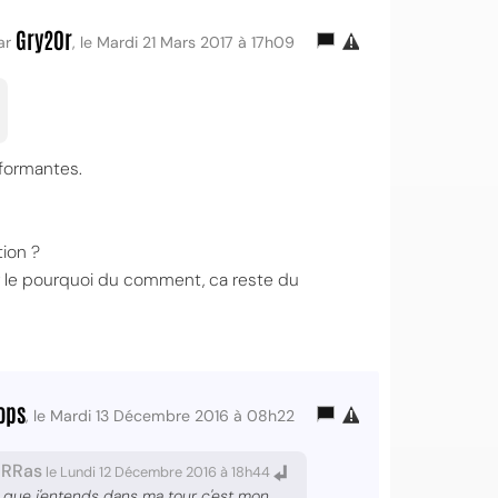
Gry20r
ar
, le Mardi 21 Mars 2017 à 17h09
rformantes.
tion ?
ir le pourquoi du comment, ca reste du
ops
, le Mardi 13 Décembre 2016 à 08h22
oRRas
le Lundi 12 Décembre 2016 à 18h44
uc que j'entends dans ma tour c'est mon