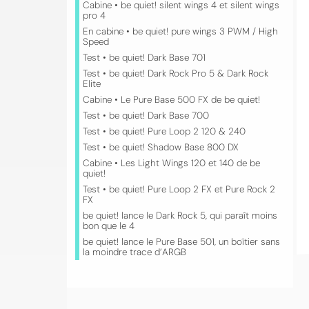
Cabine • be quiet! silent wings 4 et silent wings
pro 4
En cabine • be quiet! pure wings 3 PWM / High
Speed
Test • be quiet! Dark Base 701
Test • be quiet! Dark Rock Pro 5 & Dark Rock
Elite
Cabine • Le Pure Base 500 FX de be quiet!
Test • be quiet! Dark Base 700
Test • be quiet! Pure Loop 2 120 & 240
Test • be quiet! Shadow Base 800 DX
Cabine • Les Light Wings 120 et 140 de be
quiet!
Test • be quiet! Pure Loop 2 FX et Pure Rock 2
FX
be quiet! lance le Dark Rock 5, qui paraît moins
bon que le 4
be quiet! lance le Pure Base 501, un boîtier sans
la moindre trace d’ARGB