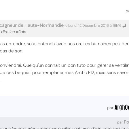
p
acagneur de Haute-Normandie
le Lundi 12 Décembre 2016 à 16h16
 dire inaudible
 pas entendre, sous entendu avec nos oreilles humaines peu pe
 pas de son.
 conviendrai. Quelqu'un connait un bon tuto pour gérer sa ventila
n de ces bequiet pour remplacer mes Arctic F12, mais sans savo
.
ArghO
par
P
par
ique les amis. Merci mais mes oreilles vont bien, d'ailleurs le seul tr