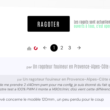
Les ragots sont actuelle
RAGOTER
ouverts à tous, c'est ope
←
1
2
3
→
Un ragoteur fouineur en Provence-Alpes-Côte 
par
Un ragoteur fouineur en Provence-Alpes-Côte 
par
n de me prendre 2 x140mm pwm pour ma config, je suis étonné du fait q
tre test a 100% PWM il monte a 1490tr/min; d'où vient cette différenc
levé concerne le modèle 120mm , un peu perdu pour le coup