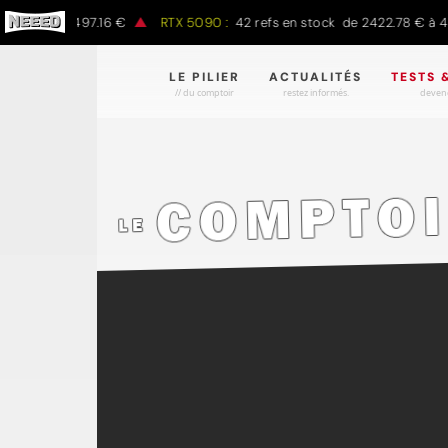
0 € à 1497.16 €
RTX 5090 :
42 refs en stock de 2422.78 € à 4301.
LE PILIER
ACTUALITÉS
TESTS 
// du comptoir
restez informés.
devene