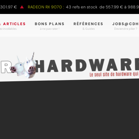
97 €
RADEON RX 9070 :
43 refs en stock de 557.99 € à 988.90 €
& ARTICLES
BONS PLANS
RÉFÉRENCES
JOBS@CDH
z incollables.
à ne pas rater !
& Guides
Deviendre pilier ?