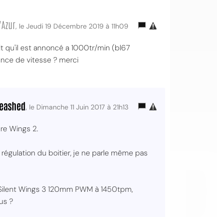
'Azur
, le Jeudi 19 Décembre 2019 à 11h09
t qu'il est annoncé a 1000tr/min (bl67
ence de vitesse ? merci
OI
eashed
, le Dimanche 11 Juin 2017 à 21h13
ure Wings 2.
régulation du boitier, je ne parle même pas
n Silent Wings 3 120mm PWM à 1450tpm,
us ?