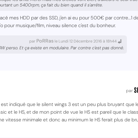
ourtant un 5400rpm, ça fait du bien quand il s'arrête.
lacé mes HDD par des SSD, j'en ai eu pour 500€ par contre...1 
1To pour musique/film, niveau silence c'est du bonheur.
PoRRas
par
le Lundi 12 Décembre 2016 à 18h44
W perso. Et ça existe en modulaire. Par contre c'est pas donné.
S
par
il est indiqué que le silent wings 3 est un peu plus bruyant que 
lassic et le HS, et de mon point de vue le HS est pareil que le cla
 une vitesse minimale et donc au minimum le HS ferait plus de bru