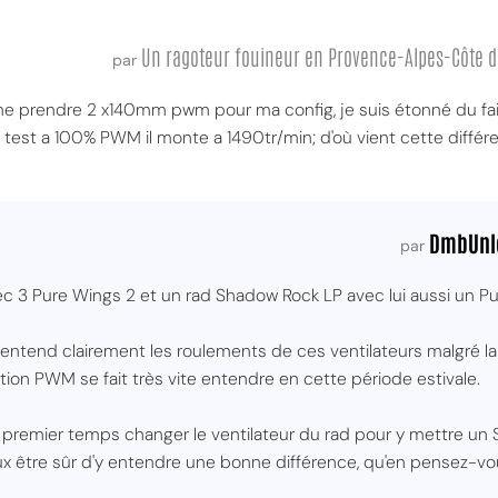
Un ragoteur fouineur en Provence-Alpes-Côte d
par
 me prendre 2 x140mm pwm pour ma config, je suis étonné du fai
test a 100% PWM il monte a 1490tr/min; d'où vient cette différ
MPT
DmbUnl
par
ec 3 Pure Wings 2 et un rad Shadow Rock LP avec lui aussi un P
entend clairement les roulements de ces ventilateurs malgré la 
ation PWM se fait très vite entendre en cette période estivale.
 premier temps changer le ventilateur du rad pour y mettre u
veux être sûr d'y entendre une bonne différence, qu'en pensez-vo