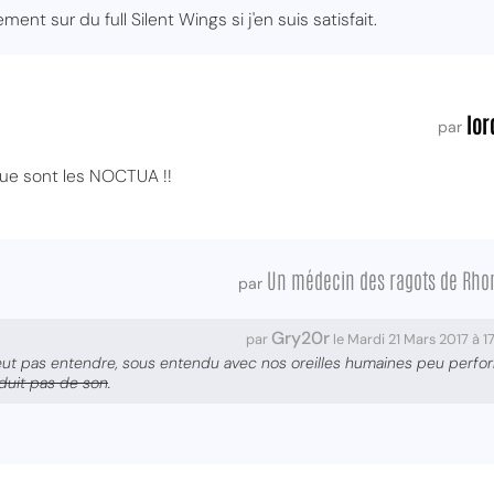
ement sur du full Silent Wings si j'en suis satisfait.
lor
par
ue sont les NOCTUA !!
Un médecin des ragots de Rho
par
Gry20r
par
le Mardi 21 Mars 2017 à 
peut pas entendre, sous entendu avec nos oreilles humaines peu perfo
duit pas de son
.