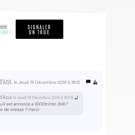
ment
SIGNALER
n bar !
UN TRUC
d'Azur
, le Jeudi 19 Décembre 2019 à 11h12
d'Azur
le Jeudi 19 Décembre 2019 à 11h09
u'il est annoncé a 1000tr/min (bl67
e de vitesse ? merci