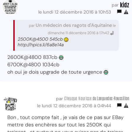
kidz
par
le lundi 12 décembre 2016 à 10h53
Un médecin des ragots d'Aquitaine
par
le
dimanche 11 décembre 2016 à 17h42
2500K@4500 545cb
http://hpics.li/6a8e14a
2600K@4800 837cb
6700K@4800 1034cb
oh oui je dois upgrade de toute urgence
Cheuque Nourisse
du Languedoc-Roussillon
par
le lundi 12 décembre 2016 à 04h44
Bon , tout compte fait , je vais de ce pas sur EBay
mettre des enchères sur tout les 2500K qui
trainent , et surtout ne vous avisez pas de trainer