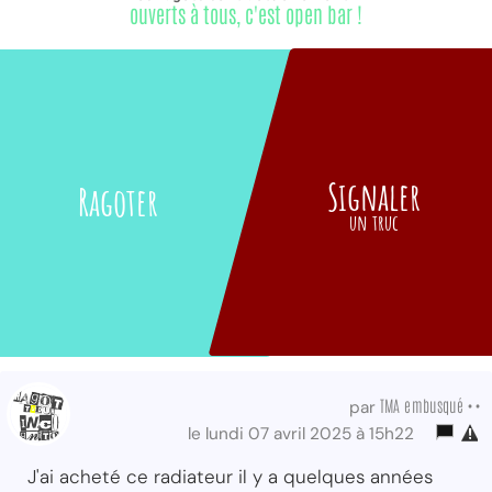
ouverts à tous, c'est open bar !
Signaler
Ragoter
un truc
TMA embusqué ••
par
le lundi 07 avril 2025 à 15h22
J'ai acheté ce radiateur il y a quelques années