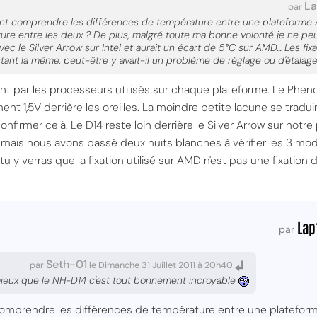
La
par
nt comprendre les différences de température entre une plateforme AM
ure entre les deux ? De plus, malgré toute ma bonne volonté je ne 
vec le Silver Arrow sur Intel et aurait un écart de 5°C sur AMD... Les fi
stant la même, peut-être y avait-il un problème de réglage ou d'étala
nt par les processeurs utilisés sur chaque plateforme. Le Pheno
t 1,5V derrière les oreilles. La moindre petite lacune se traduir
 confirmer celà. Le D14 reste loin derrière le Silver Arrow sur notr
rs mais nous avons passé deux nuits blanches à vérifier les 3 modèl
u y verras que la fixation utilisé sur AMD n'est pas une fixation d'
Lap
par
Seth-01
par
le Dimanche 31 Juillet 2011 à 20h40
ux que le NH-D14 c'est tout bonnement incroyable
omprendre les différences de température entre une plateforme