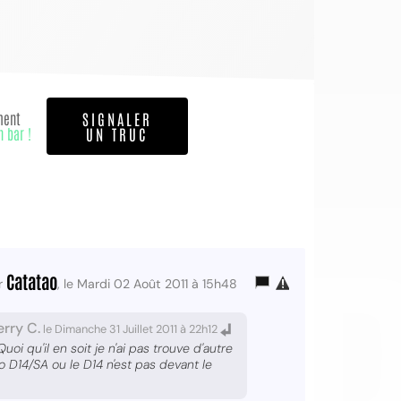
ment
SIGNALER
n bar !
UN TRUC
OI
Catatao
r
, le Mardi 02 Août 2011 à 15h48
erry C.
le Dimanche 31 Juillet 2011 à 22h12
oi qu'il en soit je n'ai pas trouve d'autre
o D14/SA ou le D14 n'est pas devant le