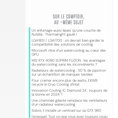
SUR LE COMPTOIR,
AU ~MÊME SUJET
Un enfumage aussi épais qu’une couche de
Nutella : Thermalright gaulé !
LGA1851 / LGA1700 : on devrait bien garder la
compatibilité des solutions de cooling
Microsoft rêve d’un watercooling au cœur des
GPU
MSI RTX 4090 SUPRIM FUZION : les avantages
du watercooling sans les inconvénients ?
Radiateurs de watercooling : 50 % de pipotron
sur un échantillon de marques testées
Pour cramer encore plus de watts, EKWB
recycle le Cryo Cooling d'Intel
Innovation Cooling IC Diamond 24 : toujours de
la bonne en 2024 ?
Une cheminée géante remplace les ventilateurs
d’un radiateur watercooling
Sobre, il installe un ventirad sur sa GTX 960
(presque) Tout ce que vous avez toujours voulu