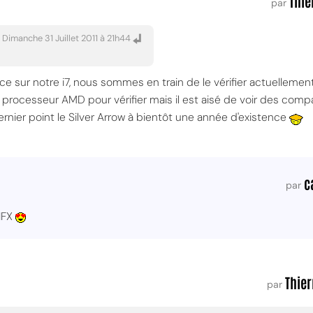
Thie
par
 Dimanche 31 Juillet 2011 à 21h44
e sur notre i7, nous sommes en train de le vérifier actuellement. 
n processeur AMD pour vérifier mais il est aisé de voir des comp
rnier point le Silver Arrow à bientôt une année d'existence
c
par
IFX
Thier
par