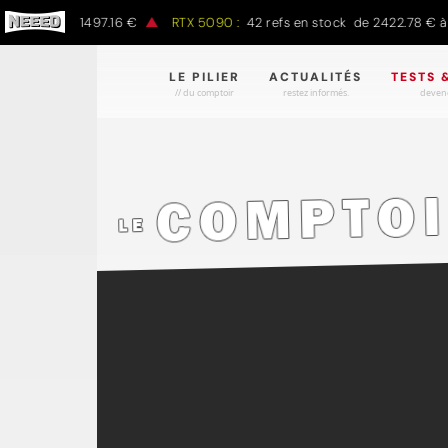
7.00 € à 1497.16 €
RTX 5090 :
42 refs en stock de 2422.78 € à 43
LE PILIER
ACTUALITÉS
TESTS 
// du comptoir
restez informés.
devene