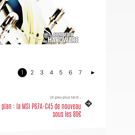
1
2
3
4
5
6
7
►
Un peu plus tard ...
 plan : la MSI P67A-C45 de nouveau
sous les 80€