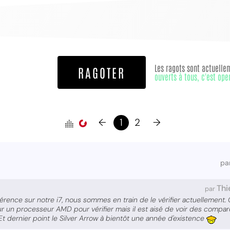
Les ragots sont actuelle
RAGOTER
ouverts à tous, c'est ope
MPT
←
1
2
→
pa
Thi
par
érence sur notre i7, nous sommes en train de le vérifier actuellement. Qu
ur un processeur AMD pour vérifier mais il est aisé de voir des compar
t dernier point le Silver Arrow à bientôt une année d'existence