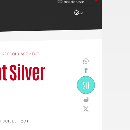
mot
mot de passe
de
passe
•
REFROIDISSEMENT
t Silver
20
1 JUILLET 2011