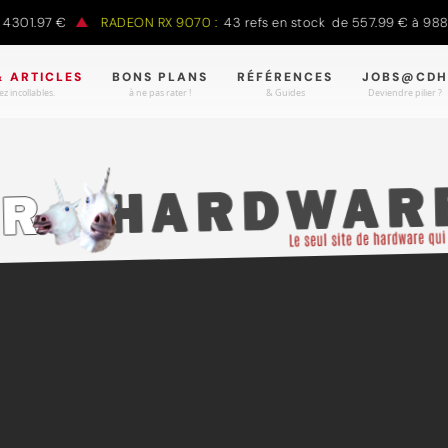
01.97 €
RADEON RX 9070 :
43 refs en stock de 557.99 € à 988.9
& ARTICLES
BONS PLANS
RÉFÉRENCES
JOBS@CDH
z incollables.
à ne pas rater !
& Guides
Deviendre pilier ?