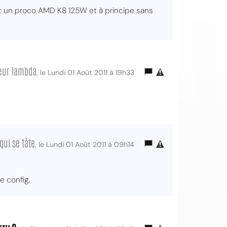
nt un proco AMD K8 125W et à principe sans
eur lambda
, le Lundi 01 Août 2011 à 19h33
qui se tâte
, le Lundi 01 Août 2011 à 09h14
e config.