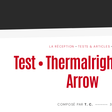
LA RÉCEPTION
•
TESTS & ARTICLES
Test • Thermalrigh
Arrow
COMPOSÉ PAR
T. C.
—————
3