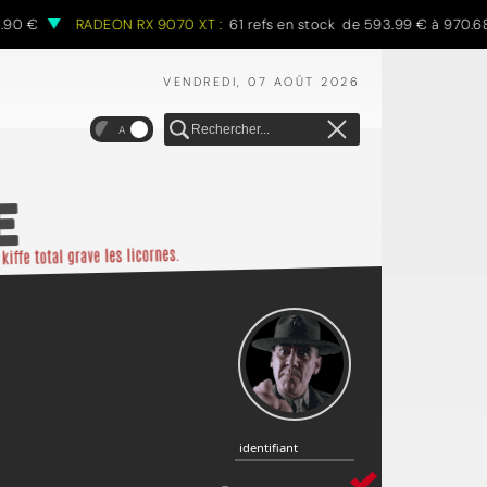
0 €
RADEON RX 9070 XT :
61 refs en stock de 593.99 € à 970.68 €
VENDREDI, 07 AOÛT 2026
A
identifiant
identifiant