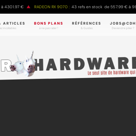
à 4301.97 €
RADEON RX 9070 :
43 refs en stock de 557.99 € à 98
& ARTICLES
BONS PLANS
RÉFÉRENCES
JOBS@CDH
z incollables.
à ne pas rater !
& Guides
Deviendre pilier ?