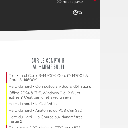
mot
mot de passe
de
passe
SUR LE COMPTOIR,
AU ~MÊME SUJET
Test • Intel Core i9-14900K, Core i7-14700K &
Core i5-14600K
Hard du hard • Connecteurs vidéo & définitions
Office 2024 à 17 €, Windows 11 à 12 € , et
autres ? C'est par ici et avec un avis.
Hard du hard • le Coil Whine
Hard du hard • Anatomie du PCB d'un SSD
Hard du Hard • La Course aux Nanomètres -
Partie 2
Test • Asus ROG Maximus Z790 Hero BTF