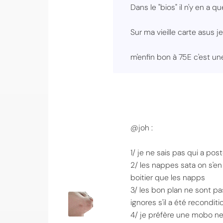
Dans le "bios" il n'y en a
Sur ma vieille carte asus 
m'enfin bon à 75E c'est u
@joh :
1/ je ne sais pas qui a po
2/ les nappes sata on s'e
boitier que les napps
3/ les bon plan ne sont pa
ignores s'il a été reconditi
4/ je préfère une mobo neu