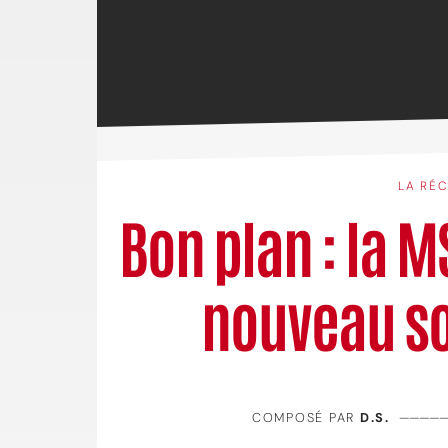
LA RÉ
Bon plan : la 
nouveau so
COMPOSÉ PAR
D.S.
————