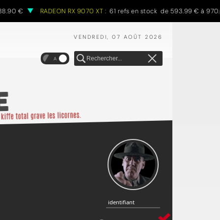
8.90 €
RADEON RX 9070 XT :
61 refs en stock de 593.99 € à 970.6
VENDREDI, 07 AOÛT 2026
A
identifiant
identifiant