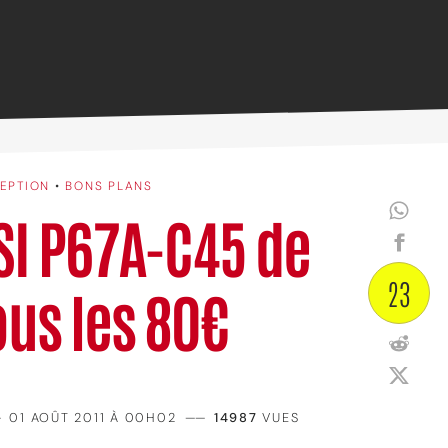
CEPTION
•
BONS PLANS
MSI P67A-C45 de
23
us les 80€
—
01 AOÛT 2011 À 00H02
——
14987
VUES