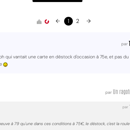
←
1
2
→
par
oh qui vantait une carte en déstock d'occasion à 75e, et pas du 
ce
Un ragot
par
par
uve à 79 qu'une dans ces conditions à 75€, le déstock, c'est la roulett