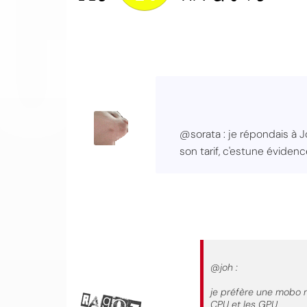
@sorata : je répondais à J
son tarif, c'estune éviden
@joh :
je préfère une mobo ne
CPU et les GPU