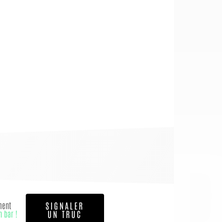
OI
ment
SIGNALER
n bar !
UN TRUC