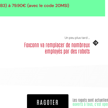
B3) à 79.90€ (avec le code 20MSI)
Un peu plus tard ...
Foxconn va remplacer de nombreux
MPT
employés par des robots
Les ragots sont actuelle
RAGOTER
ouverts à tous, c'est ope