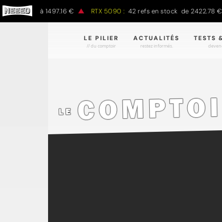
e 797.00 € à 1497.16 €
RTX 5090 :
42 refs en stock de 2422.78 € 
LE PILIER
ACTUALITÉS
TESTS 
// du comptoir
restez informés.
devene