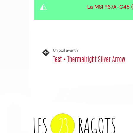
La MSI P67A-C45 (
Un poil avant ?
Test • Thermalright Silver Arrow
CO
LES
23
RAGOTS