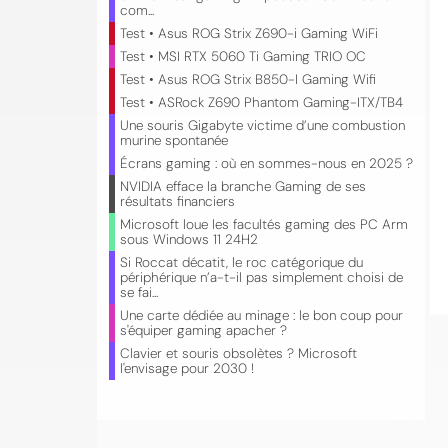
com...
Test • Asus ROG Strix Z690-i Gaming WiFi
Test • MSI RTX 5060 Ti Gaming TRIO OC
Test • Asus ROG Strix B850-I Gaming Wifi
Test • ASRock Z690 Phantom Gaming-ITX/TB4
Une souris Gigabyte victime d’une combustion
murine spontanée
Écrans gaming : où en sommes-nous en 2025 ?
NVIDIA efface la branche Gaming de ses
résultats financiers
Microsoft loue les facultés gaming des PC Arm
sous Windows 11 24H2
Si Roccat décatit, le roc catégorique du
périphérique n’a-t-il pas simplement choisi de
se fai...
Une carte dédiée au minage : le bon coup pour
s'équiper gaming apacher ?
Clavier et souris obsolètes ? Microsoft
l'envisage pour 2030 !