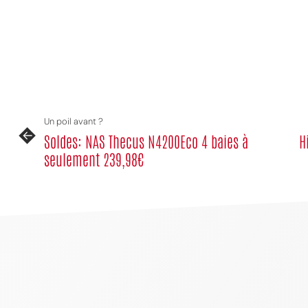
Un poil avant ?
Soldes: NAS Thecus N4200Eco 4 baies à
H
seulement 239,98€