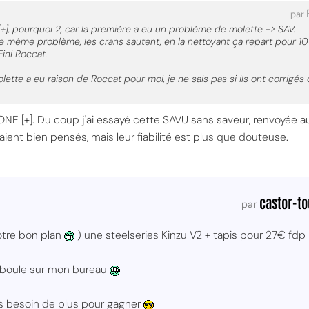
par
[+], pourquoi 2, car la première a eu un problème de molette -> SAV.
 même problème, les crans sautent, en la nettoyant ça repart pour 10 scr
Fini Roccat.
molette a eu raison de Roccat pour moi, je ne sais pas si ils ont corrig
 [+]. Du coup j'ai essayé cette SAVU sans saveur, renvoyée aus
aient bien pensés, mais leur fiabilité est plus que douteuse.
MPT
castor-t
par
otre bon plan
) une steelseries Kinzu V2 + tapis pour 27€ fdp i
 boule sur mon bureau
 pas besoin de plus pour gagner