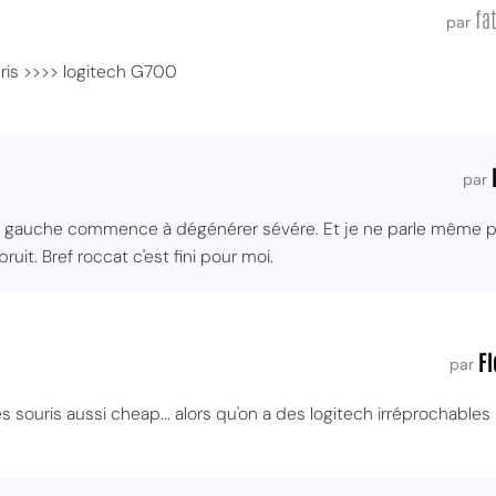
fat
par
uris >>>> logitech G700
par
 clic gauche commence à dégénérer sévére. Et je ne parle même 
bruit. Bref roccat c'est fini pour moi.
Fl
par
 souris aussi cheap... alors qu'on a des logitech irréprochables