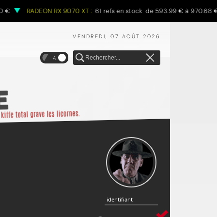
RADEON RX 9070 XT :
61 refs en stock de 593.99 € à 970.68 €
VENDREDI, 07 AOÛT 2026
A
identifiant
identifiant