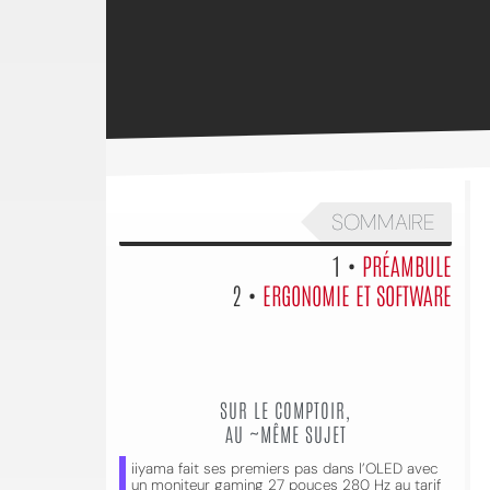
SOMMAIRE
1 •
PRÉAMBULE
2 •
ERGONOMIE ET SOFTWARE
SUR LE COMPTOIR,
AU ~MÊME SUJET
iiyama fait ses premiers pas dans l’OLED avec
un moniteur gaming 27 pouces 280 Hz au tarif