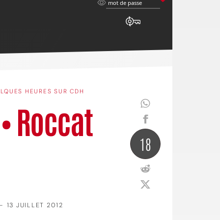
mot
mot de passe
de
passe
LQUES HEURES SUR CDH
• Roccat
18
—
13 JUILLET 2012