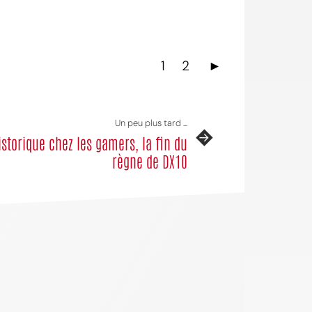
1
2
►
Un peu plus tard ...
istorique chez les gamers, la fin du
règne de DX10