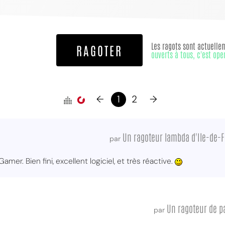
Les ragots sont actuelle
RAGOTER
ouverts à tous, c'est ope
←
1
2
→
Un ragoteur lambda d'Ile-de-
par
mer. Bien fini, excellent logiciel, et très réactive.
Un ragoteur de p
par