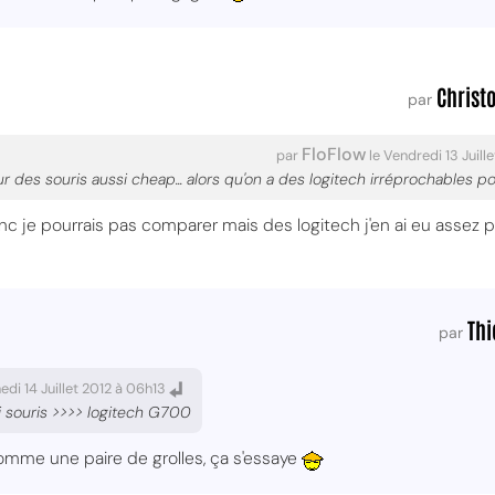
Christ
par
FloFlow
par
le Vendredi 13 Juill
 des souris aussi cheap... alors qu'on a des logitech irréprochables po
nc je pourrais pas comparer mais des logitech j'en ai eu assez po
Thi
par
edi 14 Juillet 2012 à 06h13
i souris >>>> logitech G700
comme une paire de grolles, ça s'essaye