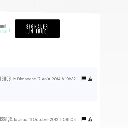
ment
SIGNALER
n bar !
UN TRUC
France
, le Dimanche 17 Août 2014 à 19h32
assage
, le Jeudi 11 Octobre 2012 à 08h03