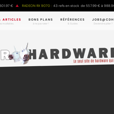
.97 €
RADEON RX 9070 :
43 refs en stock de 557.99 € à 988.90 €
& ARTICLES
BONS PLANS
RÉFÉRENCES
JOBS@CDH
z incollables.
à ne pas rater !
& Guides
Deviendre pilier ?