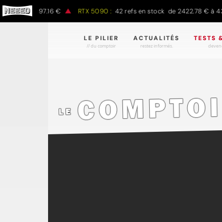
00 € à 1497.16 €
RTX 5090 :
42 refs en stock de 2422.78 € à 4301
LE PILIER
ACTUALITÉS
TESTS 
// du comptoir
restez informés.
devene