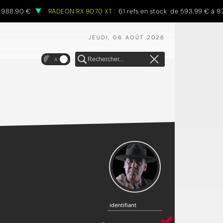
0 €
RADEON RX 9070 XT :
61 refs en stock de 593.99 € à 970.68 
JEUDI, 06 AOÛT 2026
A
identifiant
identifiant