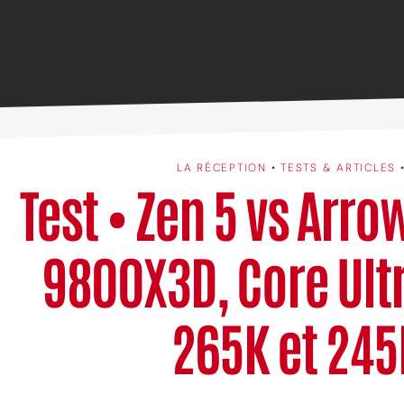
LA RÉCEPTION
•
TESTS & ARTICLES
Test • Zen 5 vs Arro
9800X3D, Core Ult
265K et 245