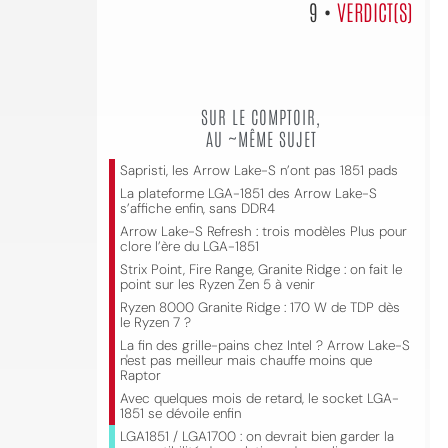
9 •
VERDICT(S)
SUR LE COMPTOIR,
AU ~MÊME SUJET
Sapristi, les Arrow Lake-S n’ont pas 1851 pads
La plateforme LGA-1851 des Arrow Lake-S
s’affiche enfin, sans DDR4
Arrow Lake-S Refresh : trois modèles Plus pour
clore l’ère du LGA-1851
Strix Point, Fire Range, Granite Ridge : on fait le
point sur les Ryzen Zen 5 à venir
Ryzen 8000 Granite Ridge : 170 W de TDP dès
le Ryzen 7 ?
La fin des grille-pains chez Intel ? Arrow Lake-S
n'est pas meilleur mais chauffe moins que
Raptor
Avec quelques mois de retard, le socket LGA-
1851 se dévoile enfin
LGA1851 / LGA1700 : on devrait bien garder la