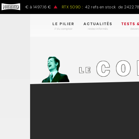
97.00 € à 1497.16 €
RTX 5090 :
42 refs en stock de 2422.78 € à 4
LE PILIER
ACTUALITÉS
TESTS 
// du comptoir
restez informés.
devene