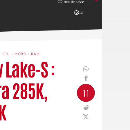
mot
mot de passe
de
passe
•
CPU • MOBO • RAM
w Lake-S :
ra 285K,
11
K