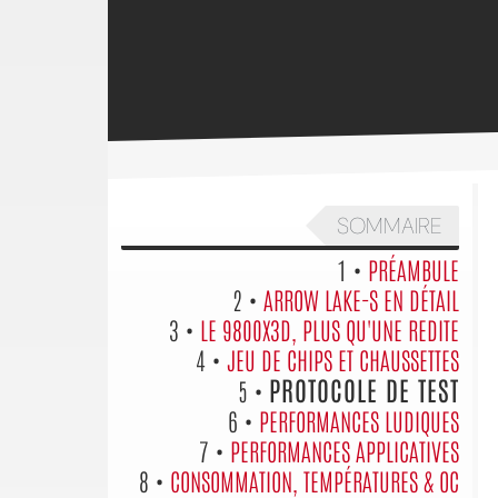
SOMMAIRE
1 •
PRÉAMBULE
2 •
ARROW LAKE-S EN DÉTAIL
3 •
LE 9800X3D, PLUS QU'UNE REDITE
4 •
JEU DE CHIPS ET CHAUSSETTES
PROTOCOLE DE TEST
5 •
6 •
PERFORMANCES LUDIQUES
7 •
PERFORMANCES APPLICATIVES
8 •
CONSOMMATION, TEMPÉRATURES & OC