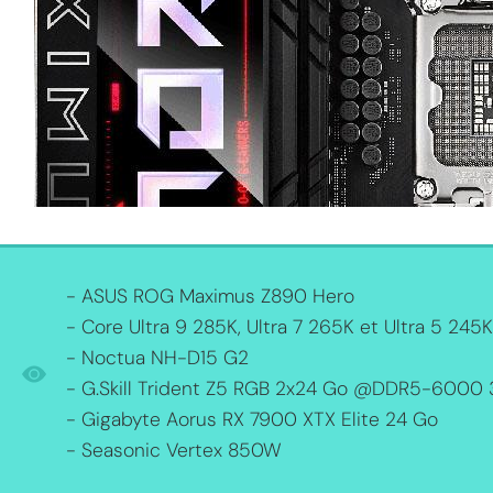
MPT
- ASUS ROG Maximus Z890 Hero
- Core Ultra 9 285K, Ultra 7 265K et Ultra 5 245K
- Noctua NH-D15 G2
- G.Skill Trident Z5 RGB 2x24 Go @DDR5-6000
- Gigabyte Aorus RX 7900 XTX Elite 24 Go
- Seasonic Vertex 850W