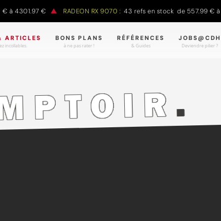
301.97 €
RADEON RX 9070 :
43 refs en stock de 557.99 € à 988.9
& ARTICLES
BONS PLANS
RÉFÉRENCES
JOBS@CDH
z incollables.
à ne pas rater !
& Guides
Deviendre pilier ?