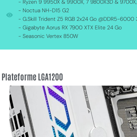
- Ryzen 9 9950X & 9900X, 7 9800X3D & 9700X,
- Noctua NH-D15 G2
- G.Skill Trident Z5 RGB 2x24 Go @DDR5-6000
- Gigabyte Aorus RX 7900 XTX Elite 24 Go
- Seasonic Vertex 850W
Plateforme LGA1200