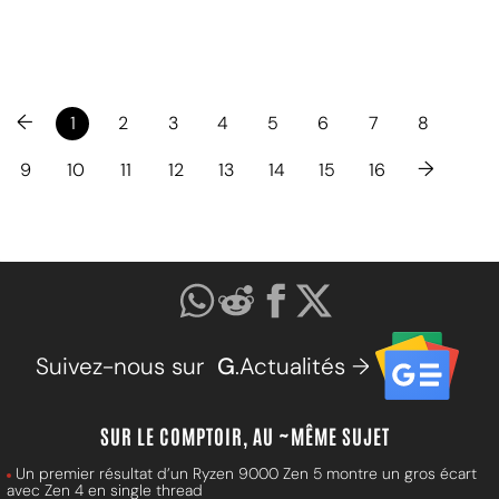
←
1
2
3
4
5
6
7
8
→
9
10
11
12
13
14
15
16
Suivez-nous sur
G
.Actualités →
SUR LE COMPTOIR, AU ~MÊME SUJET
Un premier résultat d’un Ryzen 9000 Zen 5 montre un gros écart
avec Zen 4 en single thread