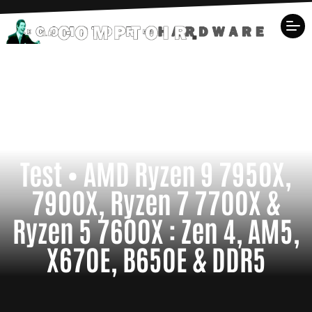
Test • AMD Ryzen 9 7950X,
7900X, Ryzen 7 7700X &
Ryzen 5 7600X : Zen 4, AM5,
X670E, B650E & DDR5