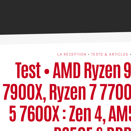
LA RÉCEPTION
•
TESTS & ARTICLES
Test • AMD Ryzen 
7900X, Ryzen 7 7700
5 7600X : Zen 4, AM