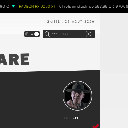
RADEON RX 9070 XT :
61 refs en stock de 593.99 € à 970.68 €
SAMEDI, 08 AOÛT 2026
A
identifiant
identifiant