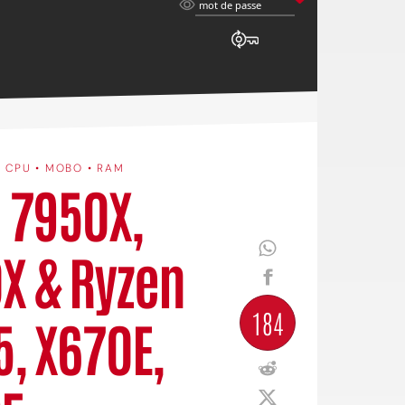
mot
mot de passe
de
passe
•
CPU • MOBO • RAM
9 7950X,
X & Ryzen
184
5, X670E,