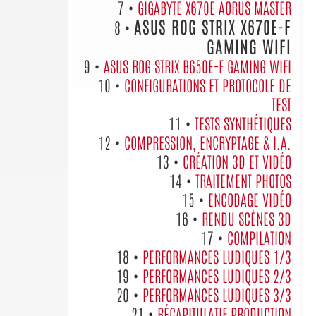
7 •
GIGABYTE X670E AORUS MASTER
ASUS ROG STRIX X670E-F
8 •
GAMING WIFI
9 •
ASUS ROG STRIX B650E-F GAMING WIFI
10 •
CONFIGURATIONS ET PROTOCOLE DE
TEST
11 •
TESTS SYNTHÉTIQUES
12 •
COMPRESSION, ENCRYPTAGE & I.A.
13 •
CRÉATION 3D ET VIDÉO
14 •
TRAITEMENT PHOTOS
15 •
ENCODAGE VIDÉO
16 •
RENDU SCÈNES 3D
17 •
COMPILATION
18 •
PERFORMANCES LUDIQUES 1/3
19 •
PERFORMANCES LUDIQUES 2/3
20 •
PERFORMANCES LUDIQUES 3/3
21 •
RÉCAPITULATIF PRODUCTION