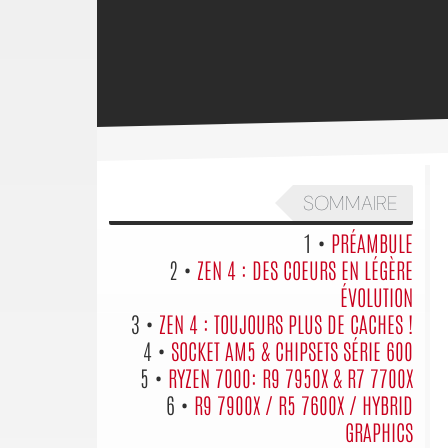
SOMMAIRE
1 •
PRÉAMBULE
2 •
ZEN 4 : DES COEURS EN LÉGÈRE
ÉVOLUTION
3 •
ZEN 4 : TOUJOURS PLUS DE CACHES !
4 •
SOCKET AM5 & CHIPSETS SÉRIE 600
5 •
RYZEN 7000: R9 7950X & R7 7700X
6 •
R9 7900X / R5 7600X / HYBRID
GRAPHICS