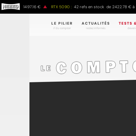
€ à 1497.16 €
RTX 5090 :
42 refs en stock de 2422.78 € à 4301.97
LE PILIER
ACTUALITÉS
TESTS 
// du comptoir
restez informés.
devene