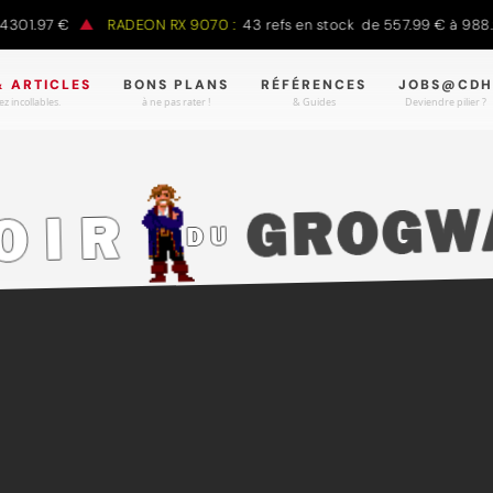
 €
RADEON RX 9070 :
43 refs en stock de 557.99 € à 988.90 €
& ARTICLES
BONS PLANS
RÉFÉRENCES
JOBS@CDH
z incollables.
à ne pas rater !
& Guides
Deviendre pilier ?