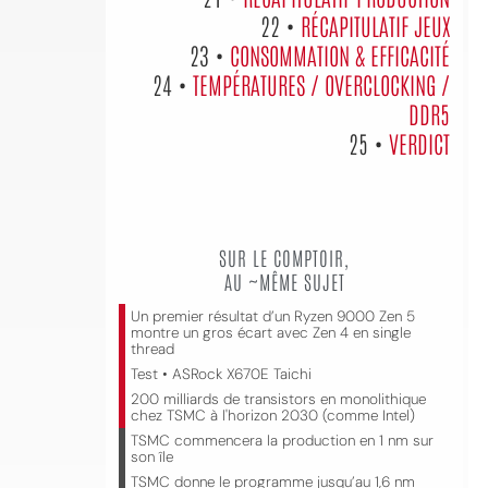
22 •
RÉCAPITULATIF JEUX
23 •
CONSOMMATION & EFFICACITÉ
24 •
TEMPÉRATURES / OVERCLOCKING /
DDR5
25 •
VERDICT
SUR LE COMPTOIR,
AU ~MÊME SUJET
Un premier résultat d’un Ryzen 9000 Zen 5
montre un gros écart avec Zen 4 en single
thread
Test • ASRock X670E Taichi
200 milliards de transistors en monolithique
chez TSMC à l'horizon 2030 (comme Intel)
TSMC commencera la production en 1 nm sur
son île
TSMC donne le programme jusqu’au 1,6 nm