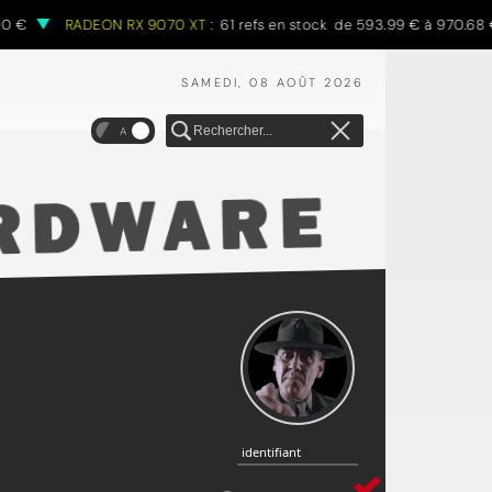
RADEON RX 9070 XT :
61 refs en stock de 593.99 € à 970.68 €
SAMEDI, 08 AOÛT 2026
A
identifiant
identifiant