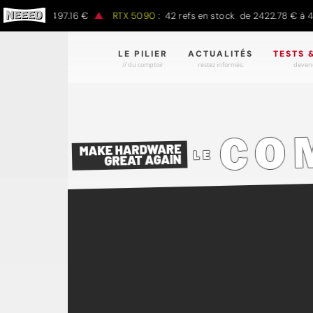
0 € à 1497.16 €
RTX 5090 :
42 refs en stock de 2422.78 € à 4301.
LE PILIER
ACTUALITÉS
TESTS 
// du comptoir
restez informés.
devene