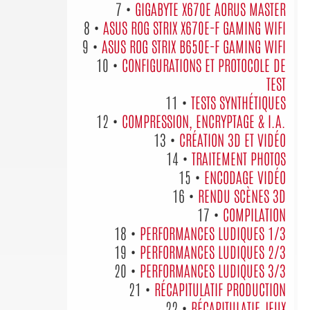
7 •
GIGABYTE X670E AORUS MASTER
8 •
ASUS ROG STRIX X670E-F GAMING WIFI
9 •
ASUS ROG STRIX B650E-F GAMING WIFI
10 •
CONFIGURATIONS ET PROTOCOLE DE
TEST
11 •
TESTS SYNTHÉTIQUES
12 •
COMPRESSION, ENCRYPTAGE & I.A.
13 •
CRÉATION 3D ET VIDÉO
14 •
TRAITEMENT PHOTOS
15 •
ENCODAGE VIDÉO
16 •
RENDU SCÈNES 3D
17 •
COMPILATION
18 •
PERFORMANCES LUDIQUES 1/3
19 •
PERFORMANCES LUDIQUES 2/3
20 •
PERFORMANCES LUDIQUES 3/3
21 •
RÉCAPITULATIF PRODUCTION
22 •
RÉCAPITULATIF JEUX