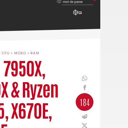
mot
mot de passe
de
passe
•
CPU • MOBO • RAM
9 7950X,
X & Ryzen
184
5, X670E,