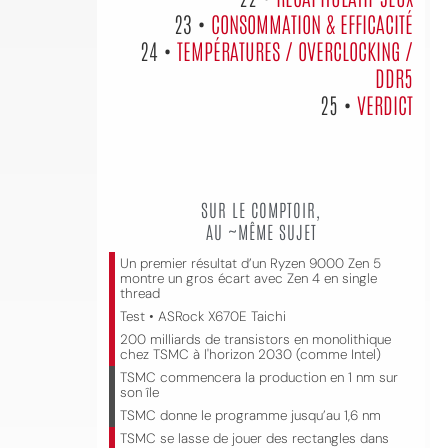
23 •
CONSOMMATION & EFFICACITÉ
24 •
TEMPÉRATURES / OVERCLOCKING /
DDR5
25 •
VERDICT
SUR LE COMPTOIR,
AU ~MÊME SUJET
Un premier résultat d’un Ryzen 9000 Zen 5
montre un gros écart avec Zen 4 en single
thread
Test • ASRock X670E Taichi
200 milliards de transistors en monolithique
chez TSMC à l'horizon 2030 (comme Intel)
TSMC commencera la production en 1 nm sur
son île
TSMC donne le programme jusqu’au 1,6 nm
TSMC se lasse de jouer des rectangles dans