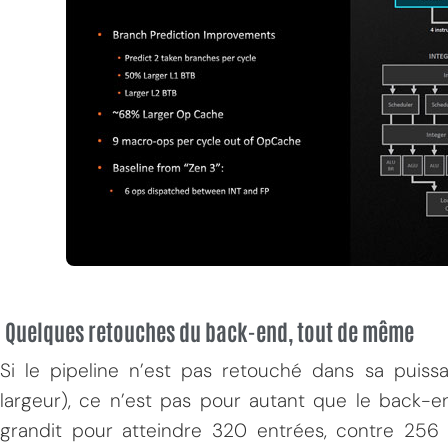
Quelques retouches du back-end, tout de même
Si le pipeline n’est pas retouché dans sa puiss
largeur), ce n’est pas pour autant que le back-en
grandit pour atteindre 320 entrées, contre 25