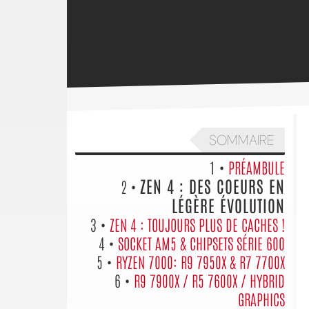
SOMMAIRE
1 •
PRÉAMBULE
ZEN 4 : DES COEURS EN
2 •
LÉGÈRE ÉVOLUTION
3 •
ZEN 4 : TOUJOURS PLUS DE CACHES !
4 •
SOCKET AM5 & CHIPSETS SÉRIE 600
5 •
RYZEN 7000: R9 7950X & R7 7700X
6 •
R9 7900X / R5 7600X / HYBRID
GRAPHICS