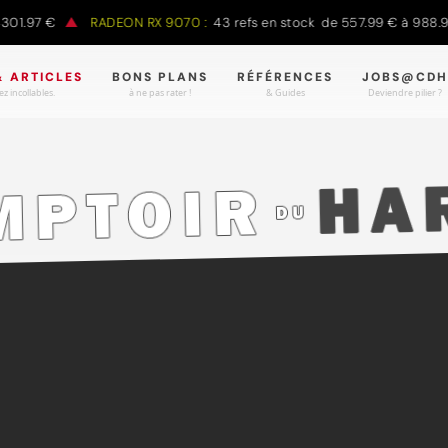
97 €
RADEON RX 9070 :
43 refs en stock de 557.99 € à 988.90 €
& ARTICLES
BONS PLANS
RÉFÉRENCES
JOBS@CDH
z incollables.
à ne pas rater !
& Guides
Deviendre pilier ?