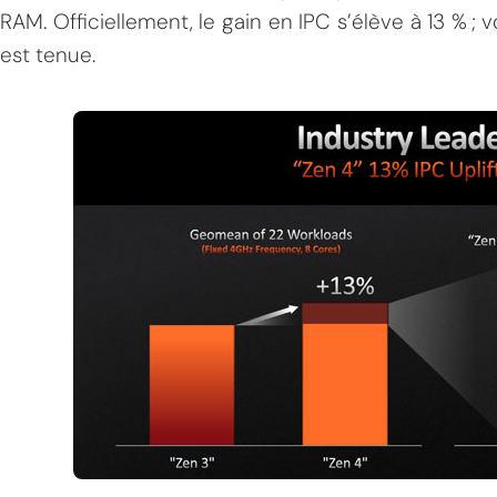
RAM. Officiellement, le gain en IPC s’élève à 13 % ;
est tenue.