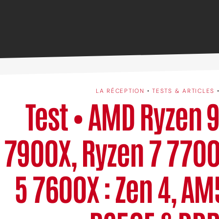
LA RÉCEPTION
•
TESTS & ARTICLES
Test • AMD Ryzen 
7900X, Ryzen 7 7700
5 7600X : Zen 4, AM