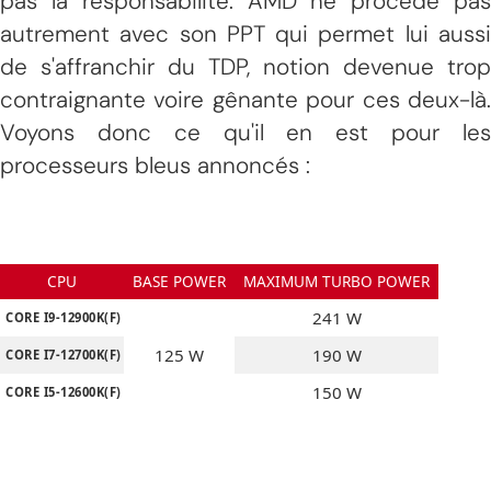
pas la responsabilité. AMD ne procède pas
autrement avec son PPT qui permet lui aussi
de s'affranchir du TDP, notion devenue trop
contraignante voire gênante pour ces deux-là.
Voyons donc ce qu'il en est pour les
processeurs bleus annoncés :
CPU
BASE POWER
MAXIMUM TURBO POWER
241 W
CORE I9-12900K(F)
125 W
190 W
CORE I7-12700K(F)
150 W
CORE I5-12600K(F)