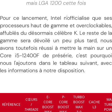
mais LGA 1200 cette fois
Pour ce lancement, Intel n'officialise que ses
processeurs haut de gamme et overclockables,
affublés du désormais célèbre K. Le reste de la
gamme sera dévoilé un peu plus tard, nous
avons toutefois réussi à mettre la main sur un
Core i5-12400F de présérie, c'est pourquoi
nous l'ajoutons dans le tableau suivant, avec
les informations à notre disposition.
E-
P-
TURBO
CŒURS
MA
CORE
CORE
BOOST
CACHE
RÉFÉRENCE
/
TUR
BOOST
BOOST
MAX
L3
THREADS
POW
MAX
MAX
3.0