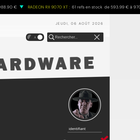
8.90 €
RADEON RX 9070 XT :
61 refs en stock de 593.99 € à 970.
JEUDI, 06 AOÛT 2026
A
identifiant
identifiant