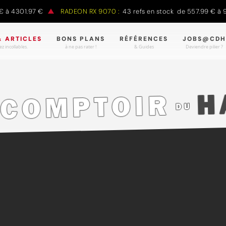
à 4301.97 €
RADEON RX 9070 :
43 refs en stock de 557.99 € à 98
& ARTICLES
BONS PLANS
RÉFÉRENCES
JOBS@CDH
z incollables.
à ne pas rater !
& Guides
Deviendre pilier ?