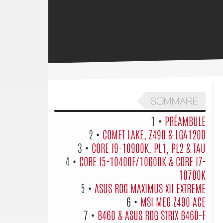
SOMMAIRE
1 •
PRÉAMBULE
2 •
COMET LAKE, Z490 & LGA1200
3 •
CORE I9-10900K, PL1, PL2 & TAU
4 •
CORE I5-10400F/10600K & CORE I7-
10700K
5 •
ASUS ROG MAXIMUS XII EXTREME
6 •
MSI MEG Z490 ACE
7 •
B460 & ASUS ROG STRIX B460-F