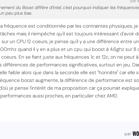
par
ement du Boost diffère d'Intel, c'est pourquoi indiquer les fréquence
 un peu plus bas.
la fréquence est conditionnée par les contraintes physiques, je
tâches mais il n'empêche qu'il est toujours intéressant d'avoir d
sur un CPU 12 coeurs, je pense qu'il y a une différence entre u
0mhz quand il y en a plus et un cpu qui boost à 4.6ghz sur 8
oeurs. En se fiant juste aux fréquences 1c et 12c, on ne peut à p
s différences de performances significatives, surtout en jeu. Da
e faible alors que dans la seconde elle est "honnête" car elle s
 fréquence boost augmente, la différence de performance est so
'où je pense l'intérêt de ma proposition car ça pourrait expliq
 performances aussi proches, en particulier chez AMD.
wo
par