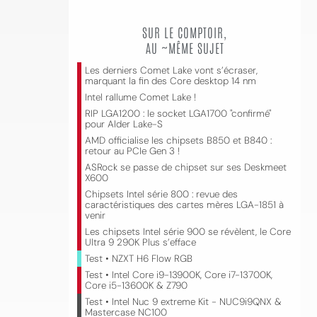
SUR LE COMPTOIR,
AU ~MÊME SUJET
Les derniers Comet Lake vont s’écraser,
marquant la fin des Core desktop 14 nm
Intel rallume Comet Lake !
RIP LGA1200 : le socket LGA1700 "confirmé"
pour Alder Lake-S
AMD officialise les chipsets B850 et B840 :
retour au PCIe Gen 3 !
ASRock se passe de chipset sur ses Deskmeet
X600
Chipsets Intel série 800 : revue des
caractéristiques des cartes mères LGA-1851 à
venir
Les chipsets Intel série 900 se révèlent, le Core
Ultra 9 290K Plus s’efface
Test • NZXT H6 Flow RGB
Test • Intel Core i9-13900K, Core i7-13700K,
Core i5-13600K & Z790
Test • Intel Nuc 9 extreme Kit - NUC9i9QNX &
Mastercase NC100