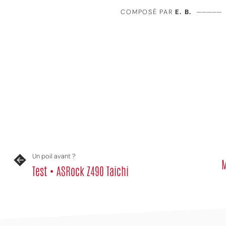
COMPOSÉ PAR
E. B.
—————
Un poil avant ?
M
Test • ASRock Z490 Taichi