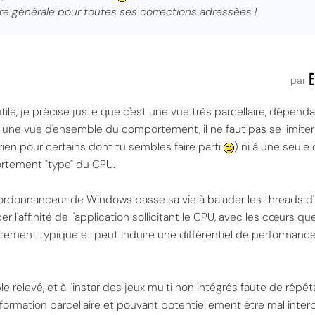
re générale pour toutes ses corrections adressées !
E
par
tile, je précise juste que c'est une vue très parcellaire, dépend
r une vue d'ensemble du comportement, il ne faut pas se limite
en pour certains dont tu sembles faire parti
) ni à une seule 
portement "type" du CPU.
 l'ordonnanceur de Windows passe sa vie à balader les threads d'u
rcer l'affinité de l'application sollicitant le CPU, avec les cœurs
ement typique et peut induire une différentiel de performance
e relevé, et à l'instar des jeux multi non intégrés faute de répé
formation parcellaire et pouvant potentiellement être mal inter