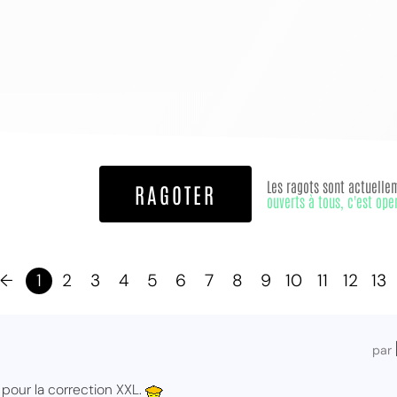
MPT
Les ragots sont actuelle
RAGOTER
ouverts à tous, c'est ope
←
1
2
3
4
5
6
7
8
9
10
11
12
13
par
pour la correction XXL.