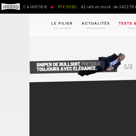
e 797.00 € à 1497.16 €
RTX 5090 :
42 refs en stock de 2422.78 € 
LE PILIER
ACTUALITÉS
TESTS 
// du comptoir
restez informés.
devene