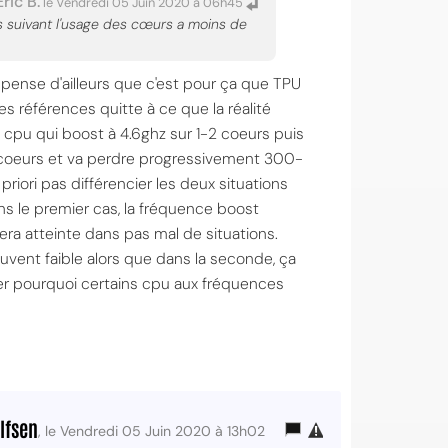
Eric B.
le Vendredi 05 Juin 2020 à 06h45
s suivant l'usage des cœurs a moins de
 pense d'ailleurs que c'est pour ça que TPU
es références quitte à ce que la réalité
n cpu qui boost à 4.6ghz sur 1-2 coeurs puis
 coeurs et va perdre progressivement 300-
riori pas différencier les deux situations
ns le premier cas, la fréquence boost
era atteinte dans pas mal de situations.
uvent faible alors que dans la seconde, ça
uer pourquoi certains cpu aux fréquences
lfsen
, le Vendredi 05 Juin 2020 à 13h02