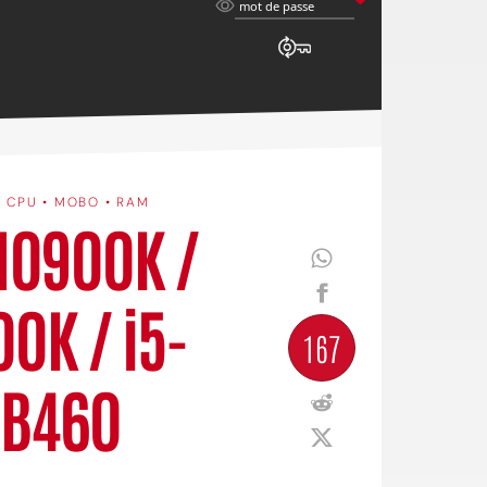
mot
mot de passe
de
passe
•
CPU • MOBO • RAM
-10900K /
0K / i5-
167
 B460