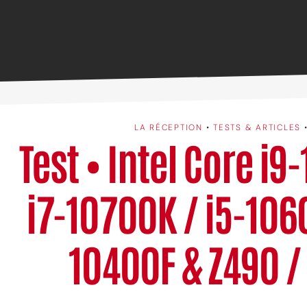
LA RÉCEPTION
•
TESTS & ARTICLES
Test • Intel Core i9
i7-10700K / i5-1060
10400F & Z490 /