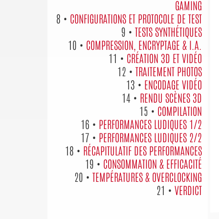
GAMING
8 •
CONFIGURATIONS ET PROTOCOLE DE TEST
9 •
TESTS SYNTHÉTIQUES
10 •
COMPRESSION, ENCRYPTAGE & I.A.
11 •
CRÉATION 3D ET VIDÉO
12 •
TRAITEMENT PHOTOS
13 •
ENCODAGE VIDÉO
14 •
RENDU SCÈNES 3D
15 •
COMPILATION
16 •
PERFORMANCES LUDIQUES 1/2
17 •
PERFORMANCES LUDIQUES 2/2
18 •
RÉCAPITULATIF DES PERFORMANCES
19 •
CONSOMMATION & EFFICACITÉ
20 •
TEMPÉRATURES & OVERCLOCKING
21 •
VERDICT