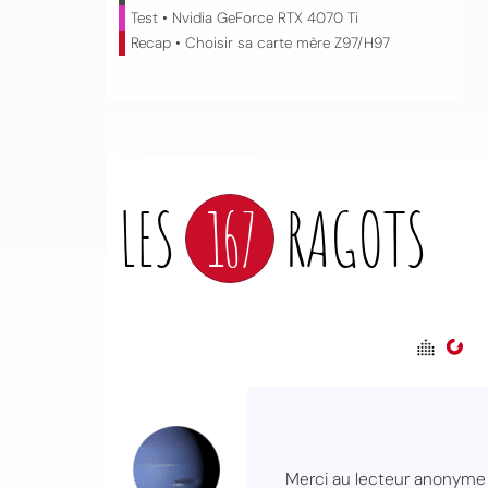
Test • Nvidia GeForce RTX 4070 Ti
Recap • Choisir sa carte mère Z97/H97
LES
167
RAGOTS
CO
Merci au lecteur anonyme 