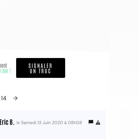
OI
ment
SIGNALER
n bar !
UN TRUC
14
→
Eric B.
, le Samedi 13 Juin 2020 à 08h08