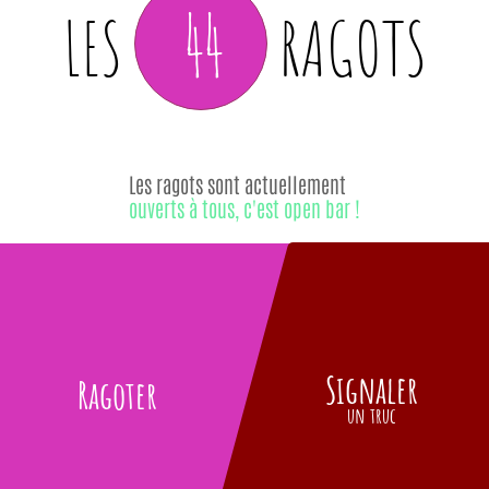
44
LES
RAGOTS
Les ragots sont actuellement
ouverts à tous, c'est open bar !
Signaler
Ragoter
un truc