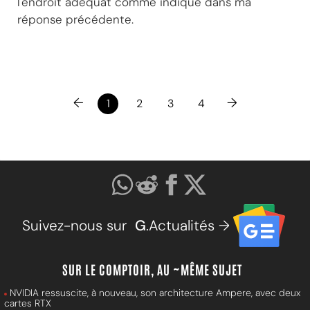
l'endroit adéquat comme indiqué dans ma
réponse précédente.
←
→
1
2
3
4
Suivez-nous sur
G
.Actualités →
SUR LE COMPTOIR, AU ~MÊME SUJET
NVIDIA ressuscite, à nouveau, son architecture Ampere, avec deux
cartes RTX