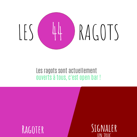
44
LES
RAGOTS
Les ragots sont actuellement
ouverts à tous, c'est open bar !
Signaler
Ragoter
un truc