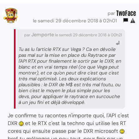
TwoFace
par
le samedi 29 décembre 2018 à 02h01
Jemporte
par
le samedi 29 décembre 2018 à 00h21
Tu as lu l'article RTX sur Vega ? Ca en dévoile
pas mal sur la mise en place du Raytrace par
l'API RTX pour finalement le sortir par le DXR, en
blanc et en vrai temps réel (ce que Vega peut
montrer), et ce qu'on peut dire c'est que c'est
très mal optimisé. Les deux explications
plausibles : le DXR de M$ est très mal foutu, ou
bien c'est le moyen le plus simple pour les
devs, pour appliquer le raytrace en surcouche
à un jeu fini et déjà développé.
Je confirme tu racontes n'importe quoi, l'API c'est
DXR
et le RTX c'est la techno qui utilise les RT
cores qui ensuite passe par le DXR microsoft
bref tu mélanges un peu tout, pour finir par un