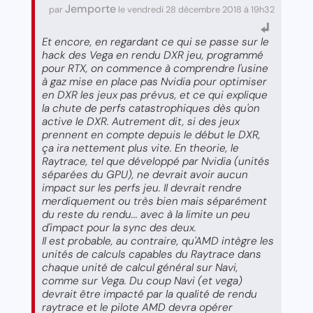
Jemporte
par
le vendredi 28 décembre 2018 à 19h32
Et encore, en regardant ce qui se passe sur le
hack des Vega en rendu DXR jeu, programmé
pour RTX, on commence à comprendre l'usine
à gaz mise en place pas Nvidia pour optimiser
en DXR les jeux pas prévus, et ce qui explique
la chute de perfs catastrophiques dès qu'on
active le DXR. Autrement dit, si des jeux
prennent en compte depuis le début le DXR,
ça ira nettement plus vite. En theorie, le
Raytrace, tel que développé par Nvidia (unités
séparées du GPU), ne devrait avoir aucun
impact sur les perfs jeu. Il devrait rendre
merdiquement ou très bien mais séparément
du reste du rendu... avec à la limite un peu
d'impact pour la sync des deux.
Il est probable, au contraire, qu'AMD intègre les
unités de calculs capables du Raytrace dans
chaque unité de calcul général sur Navi,
comme sur Vega. Du coup Navi (et vega)
devrait être impacté par la qualité de rendu
raytrace et le pilote AMD devra opérer