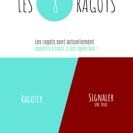
8
LES
RAGOTS
Les ragots sont actuellement
ouverts à tous, c'est open bar !
Signaler
Ragoter
un truc