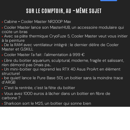
SUR LE COMPTOIR, AU ~MÊME SUJET
Cabine • Cooler Master NR200P Max
Cooler Master lance son MasterHUB, un accessoire modulaire qui
coûte un bras
Avec sa pâte thermique CryoFuze 5, Cooler Master veut vous initier
à la peinture
De la RAM avec ventilateur intégré : le dernier délire de Cooler
Master et G.SKILL
Cooler Master l'a fait : l'alimentation à 999 €
L'ère du boitier aquarium, sculptural, moderne, fragile et salissant,
n'en démord pas (mais pa...
Un mini-boitier qui reprend les RTX 40 Asus ProArt en élément
structurel
be quiet! lance le Pure Base 501, un boîtier sans la moindre trace
d’ARGB
C’est la rentrée, c’est la fête du boîtier
Vous avez 1000 euros à lâcher dans un boîtier en fibre de
carbone ?
Sharkoon sort le M25, un boîtier qui sonne bien
L'EDEN n'est pas si grand que ça, la preuve avec le nouveau boîtier
de XIGMATEK