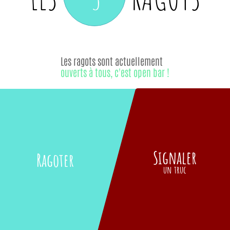
Les ragots sont actuellement
ouverts à tous, c'est open bar !
Signaler
Ragoter
un truc