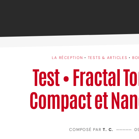
LA RÉCEPTION
•
TESTS & ARTICLES
•
BO
Test • Fractal T
Compact et Nan
COMPOSÉ PAR
T. C.
—————
0