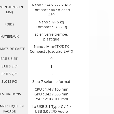
Nano : 374 x 222 x 417
MENSIONS (EN
Compact
: 467 x 222 x
MM)
450
Nano : +/- 6 kg
POIDS
Compact
: +/- 8 Kg
acier, verre trempé,
MATÉRIAUX
plastique
Nano : Mini-ITX/DTX
MATS DE CARTE
Compact
: Jusqu'au E-ATX
0
BAIES 5,25"
1
BAIES 3,5"
3
BAIES 2,5"
3 ou 7 selon le format
SLOTS PCI
CPU :
174
/ 165 mm
RESTRICTIONS
GPU :
343
/ 335 mm
PSU :
210
/ 200 mm
NNECTIQUE EN
1 x USB 3.1 Type-C / 2 x
USB 3.0 / I/O Audio
FAÇADE