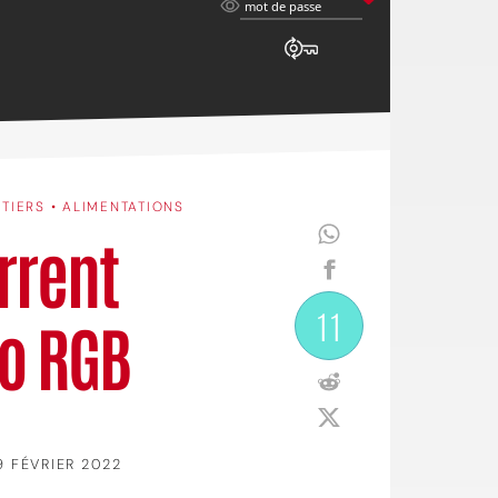
mot
mot de passe
de
passe
ITIERS • ALIMENTATIONS
orrent
11
o RGB
9 FÉVRIER 2022