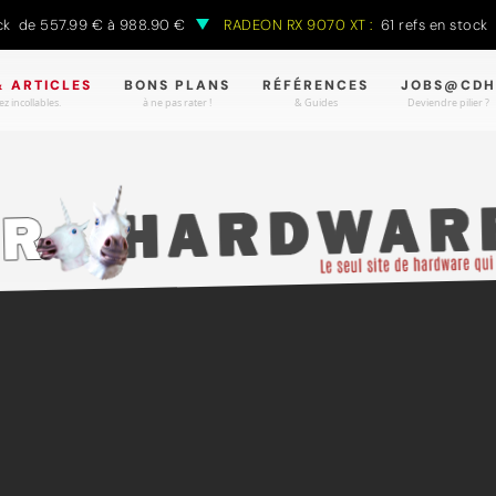
557.99 € à 988.90 €
RADEON RX 9070 XT :
61 refs en stock de 59
& ARTICLES
BONS PLANS
RÉFÉRENCES
JOBS@CDH
z incollables.
à ne pas rater !
& Guides
Deviendre pilier ?