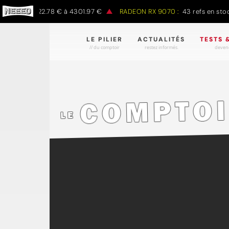
de 2422.78 € à 4301.97 €
RADEON RX 9070 :
43 refs en stock de 
LE PILIER
ACTUALITÉS
TESTS 
// du comptoir
restez informés.
devene