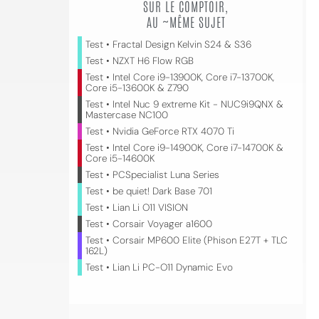
SUR LE COMPTOIR,
AU ~MÊME SUJET
Test • Fractal Design Kelvin S24 & S36
Test • NZXT H6 Flow RGB
Test • Intel Core i9-13900K, Core i7-13700K,
Core i5-13600K & Z790
Test • Intel Nuc 9 extreme Kit - NUC9i9QNX &
Mastercase NC100
Test • Nvidia GeForce RTX 4070 Ti
Test • Intel Core i9-14900K, Core i7-14700K &
Core i5-14600K
Test • PCSpecialist Luna Series
Test • be quiet! Dark Base 701
Test • Lian Li O11 VISION
Test • Corsair Voyager a1600
Test • Corsair MP600 Elite (Phison E27T + TLC
162L)
Test • Lian Li PC-O11 Dynamic Evo