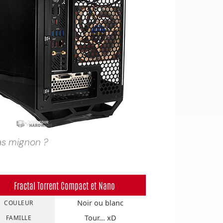
OI
 pas mignon ?
Fractal Torrent Compact et Nano
Noir ou blanc
COULEUR
Tour... xD
FAMILLE