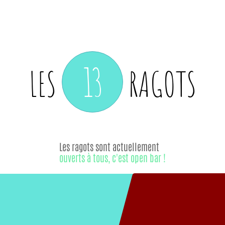
13
LES
RAGOTS
Les ragots sont actuellement
ouverts à tous, c'est open bar !