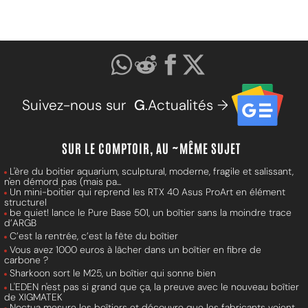
Suivez-nous sur
G
.Actualités →
SUR LE COMPTOIR, AU ~MÊME SUJET
L'ère du boitier aquarium, sculptural, moderne, fragile et salissant,
n'en démord pas (mais pa...
Un mini-boitier qui reprend les RTX 40 Asus ProArt en élément
structurel
be quiet! lance le Pure Base 501, un boîtier sans la moindre trace
d’ARGB
C’est la rentrée, c’est la fête du boîtier
Vous avez 1000 euros à lâcher dans un boîtier en fibre de
carbone ?
Sharkoon sort le M25, un boîtier qui sonne bien
L'EDEN n'est pas si grand que ça, la preuve avec le nouveau boîtier
de XIGMATEK
Noctua mesure les boîtiers et découvre que les fabricants voient