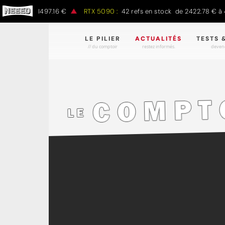
00 € à 1497.16 €
RTX 5090 :
42 refs en stock de 2422.78 € à 4301
LE PILIER
ACTUALITÉS
TESTS 
// du comptoir
restez informés.
devene