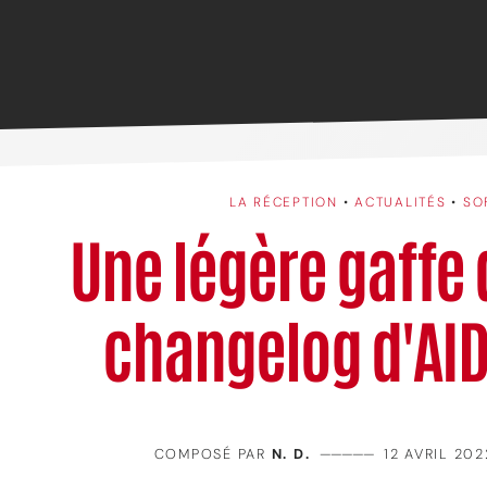
LA RÉCEPTION
•
ACTUALITÉS
•
SO
Une légère gaffe 
changelog d'AID
COMPOSÉ PAR
N. D.
—————
12 AVRIL 20