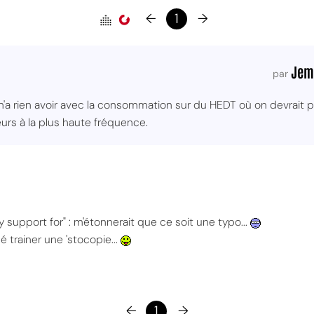
←
1
→
Jem
par
 rien avoir avec la consommation sur du HEDT où on devrait p
urs à la plus haute fréquence.
 support for" : m'étonnerait que ce soit une typo...
é trainer une 'stocopie...
←
1
→