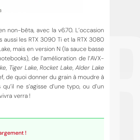
OI
 en non-bêta, avec la v6.70. L’occasion
s aussi les RTX 3090 Ti et la RTX 3080
Lake, mais en version N (la sauce basse
tebooks), de l’amélioration de l’AVX-
ake
,
Tiger Lake
,
Rocket Lake
,
Alder Lake
Bref, de quoi donner du grain à moudre à
 qu’il ne s’agisse d’une typo, ou d’un
ivra verra !
hargement !