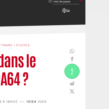
mot
mot de passe
de
passe
FTWARE • PILOTES
dans le
2
A64 ?
22 À 16H02
——
13134
VUES