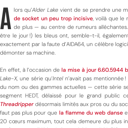
A
lors qu’
Alder Lake
vient de se prendre une m
de socket un peu trop incisive
, voilà que le
de plus — au centre de rumeurs alléchante
être le jour !) les bleus ont, semble-t-il, égaleme
exactement par la faute d’AIDA64, un célèbre logi
démonter sa machine.
En effet, à l’occasion de
la mise à jour 6.60.5944 
Lake-X,
une série
qu’
Intel
n’avait pas mentionnée ! 
du nom ou des gammes actuelles — cette série se 
segment HEDT, délaissé pour le grand public ces
Threadripper
désormais limités aux pros ou du soc
faut pas plus pour que
la flamme du web danse
e
20 cœurs maximum, tout cela demeure du plus ince