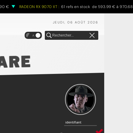
RADEON RX 9070 XT :
61 refs en stock de 593.99 € à 970.68 €
JEUDI, 06 AOÛT 2026
A
identifiant
identifiant