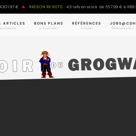
.97 €
RADEON RX 9070 :
43 refs en stock de 557.99 € à 988.90 €
& ARTICLES
BONS PLANS
RÉFÉRENCES
JOBS@CDH
z incollables.
à ne pas rater !
& Guides
Deviendre pilier ?