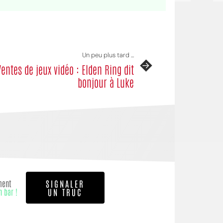
Un peu plus tard ...
Ventes de jeux vidéo : Elden Ring dit
bonjour à Luke
ment
SIGNALER
n bar !
UN TRUC