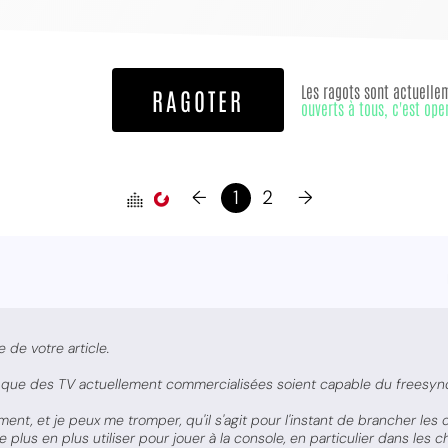
Les ragots sont actuelle
RAGOTER
ouverts à tous, c'est ope
←
1
2
→
 de votre article.
 que des TV actuellement commercialisées soient capable du freesyn
ent, et je peux me tromper, qu'il s'agit pour l'instant de brancher le
 plus en plus utiliser pour jouer à la console, en particulier dans les c