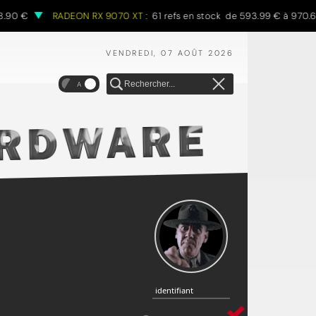
€
RADEON RX 9070 XT :
61 refs en stock de 593.99 € à 970.68 €
VENDREDI, 07 AOÛT 2026
A
identifiant
identifiant