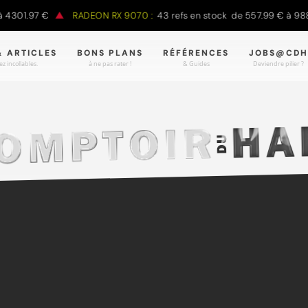
1.97 €
RADEON RX 9070 :
43 refs en stock de 557.99 € à 988.90 
& ARTICLES
BONS PLANS
RÉFÉRENCES
JOBS@CDH
z incollables.
à ne pas rater !
& Guides
Deviendre pilier ?