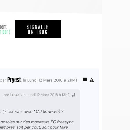
ment
SIGNALER
n bar !
UN TRUC
Pryest
par
, le Lundi 12 Mars 2018 à 21h41
feuxs
par
le Lundi 12 Mars 2018 à 13h21
c (Y compris avec MAJ firmware) ?
s consoles sur des moniteurs PC freesync
hambres, soit par coût, soit pour faire