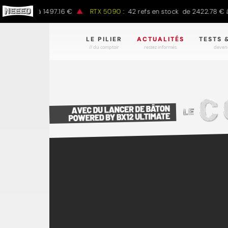
.00 € à 1497.16 €
RTX 5090 :
42 refs en stock de 2422.78 € à 430
LE PILIER
ACTUALITÉS
TESTS 
// du comptoir
restez informés.
devene