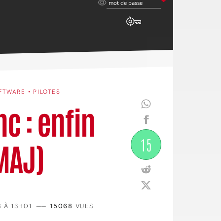
mot
mot de passe
de
passe
FTWARE • PILOTES
c : enfin
15
MAJ)
8 À 13H01
——
15068
VUES