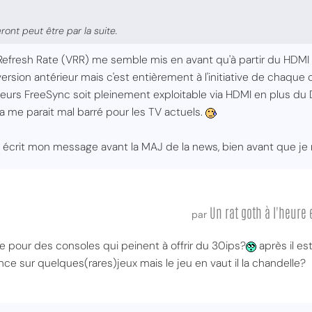
ront peut être par la suite.
le Refresh Rate (VRR) me semble mis en avant qu'à partir du HDMI
rsion antérieur mais c'est entièrement à l'initiative de chaque co
eurs FreeSync soit pleinement exploitable via HDMI en plus du 
a me parait mal barré pour les TV actuels.
ais écrit mon message avant la MAJ de la news, bien avant que je
Un rat goth à l'heur
par
se pour des consoles qui peinent à offrir du 30ips?
après il es
e sur quelques(rares)jeux mais le jeu en vaut il la chandelle?