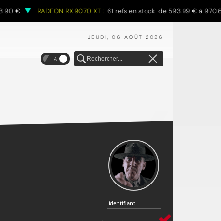
€
RADEON RX 9070 XT :
61 refs en stock de 593.99 € à 970.68 €
JEUDI, 06 AOÛT 2026
A
identifiant
identifiant