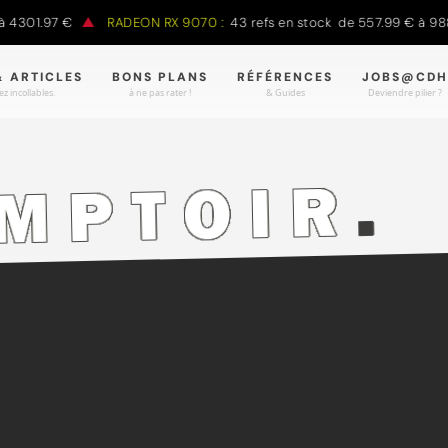
1.97 €
RADEON RX 9070 :
43 refs en stock de 557.99 € à 988.90 
& ARTICLES
BONS PLANS
RÉFÉRENCES
JOBS@CDH
z incollables.
à ne pas rater !
& Guides
Deviendre pilier ?