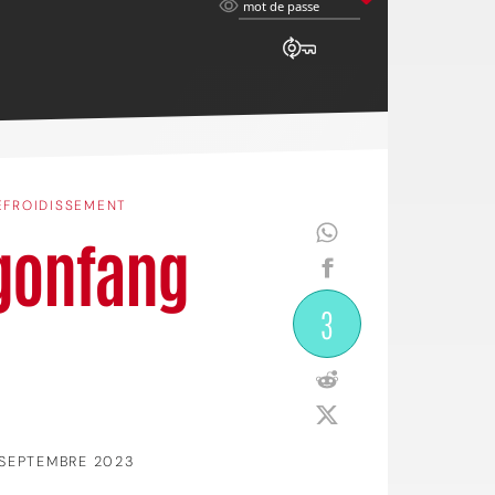
mot
mot de passe
de
passe
EFROIDISSEMENT
agonfang
3
SEPTEMBRE 2023