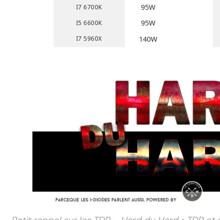
95W
I7 6700K
95W
I5 6600K
I7 5960X
140W