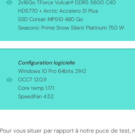
a
2x16Go TForce Vulcan
DDR5 5600 C40
HD5770 + Arctic Accelero S1 Plus
SSD Corsair MP510 480 Go
Seasonic Prime Snow Silent Platinum 750 W
Configuration logicielle
Windows 10 Pro 64bits 21H2
OCCT 12.0.11
Core temp 1.17.1
SpeedFan 4.52
Pour vous situer par rapport à notre puce de test,