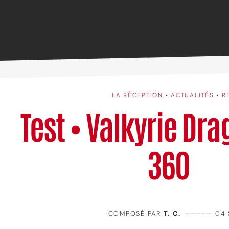
LA RÉCEPTION
•
ACTUALITÉS
•
R
Test • Valkyrie Dr
360
COMPOSÉ PAR
T. C.
—————
04 