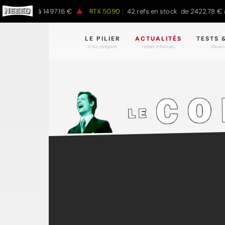
.00 € à 1497.16 €
RTX 5090 :
42 refs en stock de 2422.78 € à 430
LE PILIER
ACTUALITÉS
TESTS 
// du comptoir
restez informés.
devene