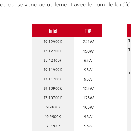
ce qui se vend actuellement avec le nom de la réfé
Intel
TDP
T
241W
I9 12900K
T
190W
I7 12700K
65W
I5 12400F
95W
I9 11900K
T
95W
I7 11700K
125W
I9 10900K
125W
I7 10700K
165W
I9 9820X
95W
I9 9900K
95W
I7 9700K