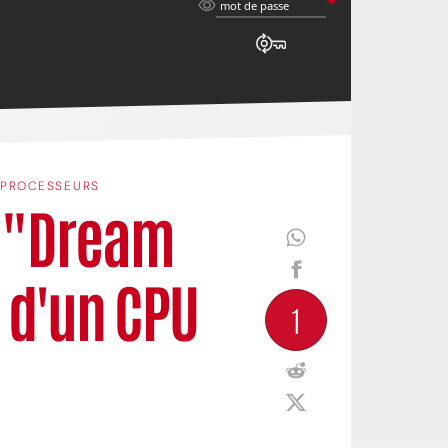
mot
mot de passe
de
passe
PROCESSEURS
 "Dream
 d'un CPU
1
.