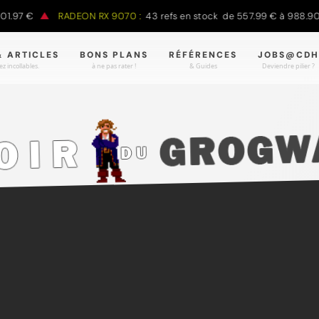
97 €
RADEON RX 9070 :
43 refs en stock de 557.99 € à 988.90 €
& ARTICLES
BONS PLANS
RÉFÉRENCES
JOBS@CDH
z incollables.
à ne pas rater !
& Guides
Deviendre pilier ?