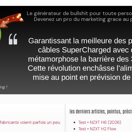
les derniers articles, pointus, pré
fabricants voient parfois un peu
Test • NZXT H6 (2026)
Test • NZXT H2 Flow