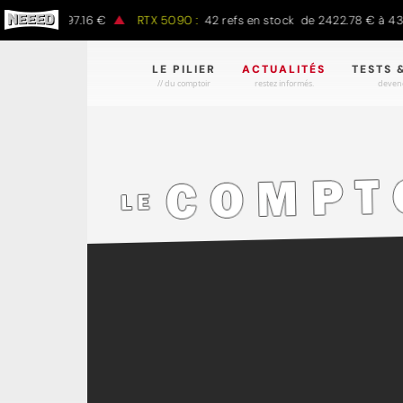
0 € à 1497.16 €
RTX 5090 :
42 refs en stock de 2422.78 € à 4301.
LE PILIER
ACTUALITÉS
TESTS 
// du comptoir
restez informés.
devene