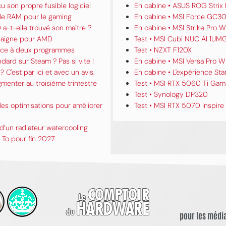
u son propre fusible logiciel
En cabine • ASUS ROG Strix
 de RAM pour le gaming
En cabine • MSI Force GC30
a-t-elle trouvé son maître ?
En cabine • MSI Strike Pro W
 baigne pour AMD
Test • MSI Cubi NUC AI 1UM
grâce à deux programmes
Test • NZXT F120X
ard sur Steam ? Pas si vite !
En cabine • MSI Versa Pro W
? C'est par ici et avec un avis.
En cabine • L'expérience Star
gmenter au troisième trimestre
Test • MSI RTX 5060 Ti Gam
Test • Synology DP320
es optimisations pour améliorer
Test • MSI RTX 5070 Inspire
d’un radiateur watercooling
To pour fin 2027
pour les média