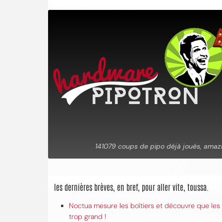
les dernières brèves, en bref, pour aller vite, toussa.
Noctua mesure les boîtiers et découvre que les 
trop grand !