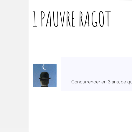
1 PAUVRE
RAGOT
Concurrencer en 3 ans, ce qu