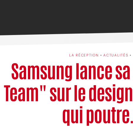
LA RÉCEPTION
•
ACTUALITÉS
•
Samsung lance sa
Team" sur le design
qui poutre