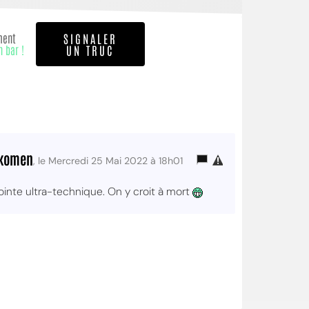
ment
SIGNALER
n bar !
UN TRUC
komen
, le Mercredi 25 Mai 2022 à 18h01
nte ultra-technique. On y croit à mort