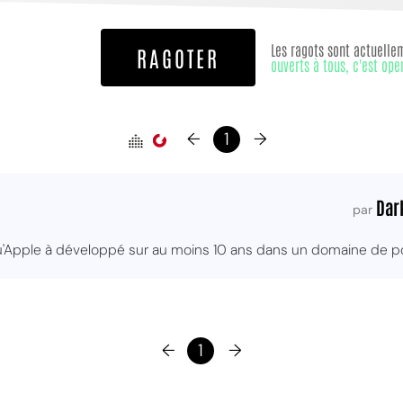
Les ragots sont actuelle
RAGOTER
ouverts à tous, c'est ope
←
1
→
Dar
par
'Apple à développé sur au moins 10 ans dans un domaine de poi
←
1
→