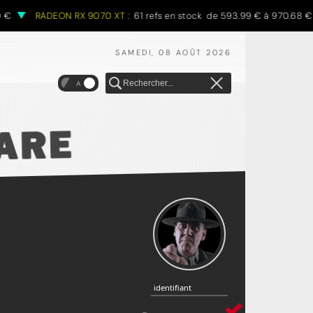
RADEON RX 9070 XT :
61 refs en stock de 593.99 € à 970.68 €
SAMEDI, 08 AOÛT 2026
A
identifiant
identifiant