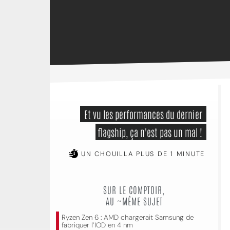
 Et vu les performances du dernier 
flagship, ça n'est pas un mal ! 
UN CHOUILLA PLUS DE 1 MINUTE
SUR LE COMPTOIR,
AU ~MÊME SUJET
Ryzen Zen 6 : AMD chargerait Samsung de
fabriquer l’IOD en 4 nm