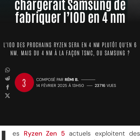
chargerait Samsung de
fabriquer l’IOD en 4 nm
L'IOD DES PROCHAINS RYZEN SERA EN 4 NM PLUTÔT QU'EN 6
NM. MAIS DU 4 NM À LA FAÇON TSMC, OU SAMSUNG ?
3
COMPOSÉ PAR
RÉMI B.
—————
14 FÉVRIER 2025 À 13H50
——
23716
VUES
es
Ryzen Zen 5
actuels exploitent des