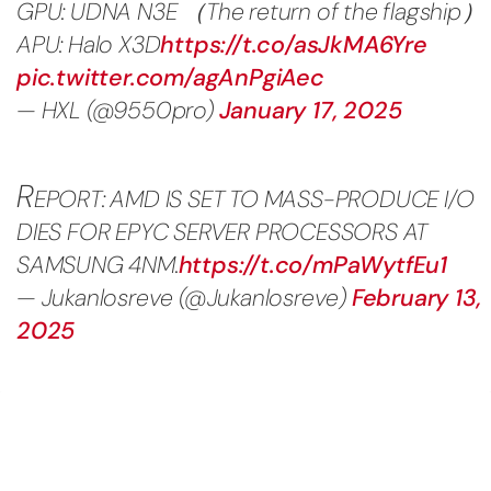
GPU: UDNA N3E （The return of the flagship）
APU: Halo X3D
https://t.co/asJkMA6Yre
pic.twitter.com/agAnPgiAec
— HXL (@9550pro)
January 17, 2025
R
EPORT: AMD IS SET TO MASS-PRODUCE I/O
DIES FOR EPYC SERVER PROCESSORS AT
SAMSUNG 4NM.
https://t.co/mPaWytfEu1
— Jukanlosreve (@Jukanlosreve)
February 13,
2025