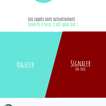
Les ragots sont actuellement
ouverts à tous, c'est open bar !
Signaler
Ragoter
un truc