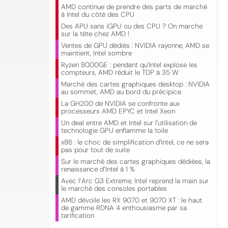
AMD continue de prendre des parts de marché
à Intel du côté des CPU
Des APU sans iGPU ou des CPU ? On marche
sur la tête chez AMD !
Ventes de GPU dédiés : NVIDIA rayonne, AMD se
maintient, Intel sombre
Ryzen 8000GE : pendant qu'Intel explose les
compteurs, AMD réduit le TDP à 35 W
Marché des cartes graphiques desktop : NVIDIA
au sommet, AMD au bord du précipice
La GH200 de NVIDIA se confronte aux
processeurs AMD EPYC et Intel Xeon
Un deal entre AMD et Intel sur l'utilisation de
technologie GPU enflamme la toile
x86 : le choc de simplification d'Intel, ce ne sera
pas pour tout de suite
Sur le marché des cartes graphiques dédiées, la
renaissance d’Intel à 1 %
Avec l’Arc G3 Extreme, Intel reprend la main sur
le marché des consoles portables
AMD dévoile les RX 9070 et 9070 XT : le haut
de gamme RDNA 4 enthousiasme par sa
tarification