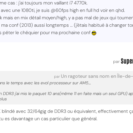
 cas : j'ai toujours mon vaillant i7 4770k.
vec une 1080ti, je suis @60fps high en full hd voir en qhd.
k mais en mix détail moyen/high, y a pas mal de jeux qui tournen
 ma conf (2013) aussi longtemps ... (j'étais habitué à changer t
ais péter le chéquier pour ma prochaine conf
Supe
par
Un ragoteur sans nom en Île-de
par
ns le temps avec les evol processeur sur AM5....
n DDR3 j'ai mis le paquet 10 ans(même 11 en faite mais un seul GPU) a
plus
K blindé avec 32/64gig de DDR3 ou équivalent, effectivement ça
tu es davantage un cas particulier que général.