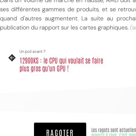
Dans un volume de marché en hausse, AMD doit arb
ses différentes gammes de produits, et se retr
quand d'autres augmentent. La suite au procha
publication du rapport sur les cartes graphiques.
(s
Un poil avant ?
12900KS : le CPU qui voulait se faire
plus gros qu'un GPU !
Les ragots sont actuelle
RAGOTER
ouverts à tous, c'est ope