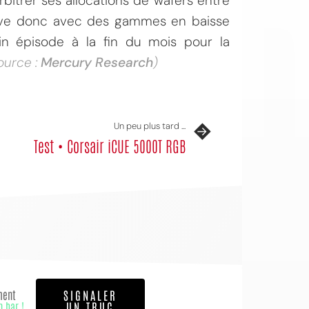
itrer ses allocations de wafers entre
ouve donc avec des gammes en baisse
in épisode à la fin du mois pour la
ource :
Mercury Research
)
Un peu plus tard ...
Test • Corsair iCUE 5000T RGB
ment
SIGNALER
n bar !
UN TRUC