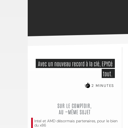
 Avec un nouveau record à la clé, EPYCé 
tout. 
2 MINUTES
SUR LE COMPTOIR,
AU ~MÊME SUJET
Intel et AMD désormais partenaires, pour le bien
du x86