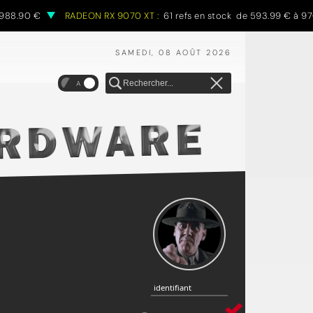
88.90 €
RADEON RX 9070 XT :
61 refs en stock de 593.99 € à 970.
SAMEDI, 08 AOÛT 2026
A
identifiant
identifiant