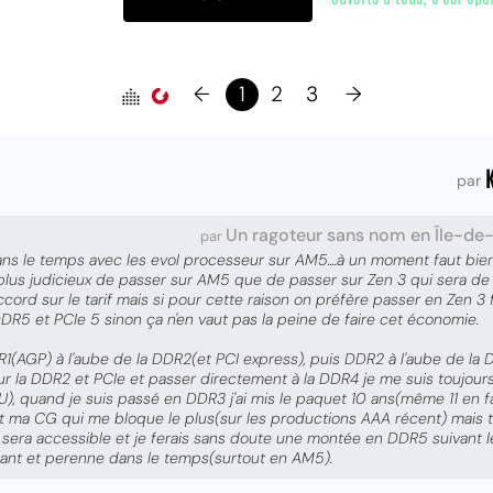
←
1
2
3
→
par
Un ragoteur sans nom en Île-de
par
ns le temps avec les evol processeur sur AM5....à un moment faut bi
plus judicieux de passer sur AM5 que de passer sur Zen 3 qui sera de 
ccord sur le tarif mais si pour cette raison on préfère passer en Zen 3 f
 DDR5 et PCIe 5 sinon ça n'en vaut pas la peine de faire cet économie.
(AGP) à l'aube de la DDR2(et PCI express), puis DDR2 à l'aube de la DD
 la DDR2 et PCIe et passer directement à la DDR4 je me suis toujour
), quand je suis passé en DDR3 j'ai mis le paquet 10 ans(même 11 en f
t ma CG qui me bloque le plus(sur les productions AAA récent) mais 
sera accessible et je ferais sans doute une montée en DDR5 suivant l
ant et perenne dans le temps(surtout en AM5).