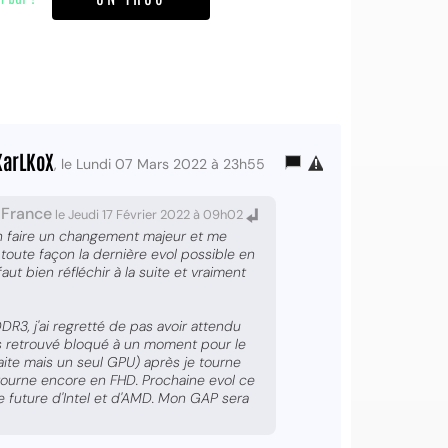
KarLKoX
, le Lundi 07 Mars 2022 à 23h55
-France
le Jeudi 17 Février 2022 à 09h02
en faire un changement majeur et me
toute façon la dernière evol possible en
aut bien réfléchir à la suite et vraiment
R3, j'ai regretté de pas avoir attendu
s retrouvé bloqué à un moment pour le
aite mais un seul GPU) après je tourne
tourne encore en FHD. Prochaine evol ce
e future d'Intel et d'AMD. Mon GAP sera