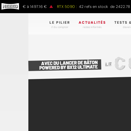
de 797.00 € à 1497.16 €
RTX 5090 :
42 refs en stock de 2422.78 €
LE PILIER
ACTUALITÉS
TESTS 
// du comptoir
restez informés.
devene