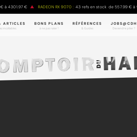
 à 4301.97 €
RADEON RX 9070 :
43 refs en stock de 557.99 € à 9
& ARTICLES
BONS PLANS
RÉFÉRENCES
JOBS@CDH
z incollables.
à ne pas rater !
& Guides
Deviendre pilier ?