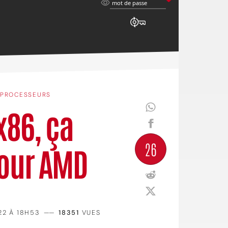
mot
mot de passe
de
passe
PROCESSEURS
x86, ça
26
our AMD
22 À 18H53
——
18351
VUES