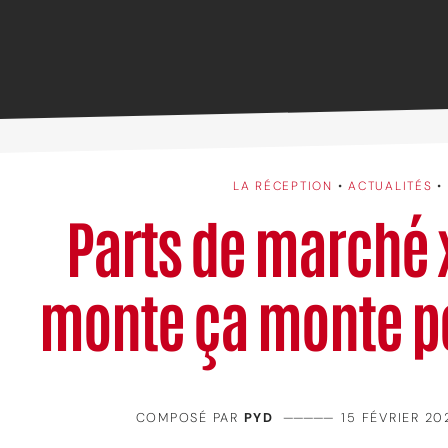
LA RÉCEPTION
•
ACTUALITÉS
•
Parts de marché 
monte ça monte p
COMPOSÉ PAR
PYD
—————
15 FÉVRIER 20