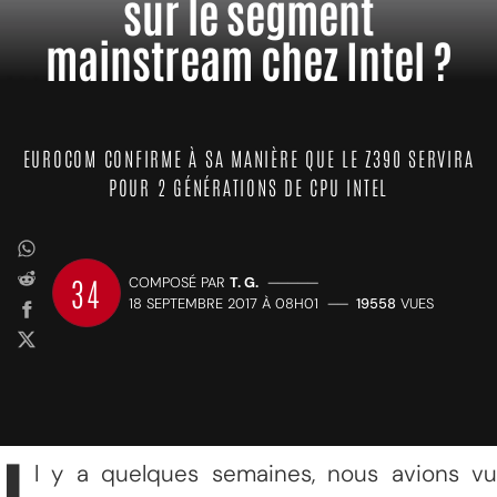
sur le segment
mainstream chez Intel ?
EUROCOM CONFIRME À SA MANIÈRE QUE LE Z390 SERVIRA
POUR 2 GÉNÉRATIONS DE CPU INTEL
34
COMPOSÉ PAR
T. G.
—————
18 SEPTEMBRE 2017 À 08H01
——
19558
VUES
l y a quelques semaines, nous avions vu