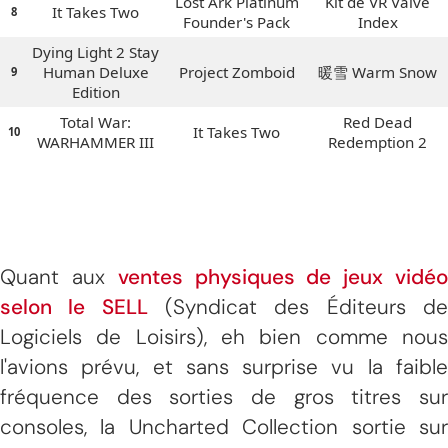
Lost Ark Platinum
Kit de VR Valve
It Takes Two
8
Founder's Pack
Index
Dying Light 2 Stay
Human Deluxe
Project Zomboid
暖雪 Warm Snow
9
Edition
Total War:
Red Dead
It Takes Two
10
WARHAMMER III
Redemption 2
Quant aux
ventes physiques de jeux vidé
selon le SELL
(Syndicat des Éditeurs d
Logiciels de Loisirs), eh bien comme nous
l'avions prévu, et sans surprise vu la faible
fréquence des sorties de gros titres sur
consoles, la Uncharted Collection sortie sur