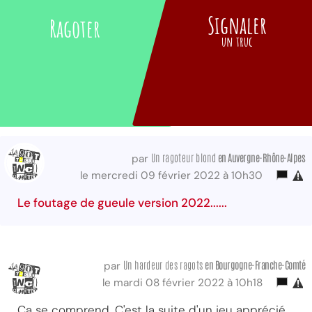
Signaler
Ragoter
un truc
Un ragoteur blond
en Auvergne-Rhône-Alpes
par
le mercredi 09 février 2022 à 10h30
Le foutage de gueule version 2022......
Un hardeur des ragots
en Bourgogne-Franche-Comté
par
le mardi 08 février 2022 à 10h18
Ca se comprend. C'est la suite d'un jeu apprécié