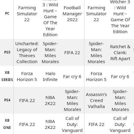
Witcher 3
3 : Wild
Farming
Football
Farming
: Wild
Hunt –
Simulator
Manager
Simulator
Hunt –
PC
Game
22
2022
22
Game Of
Of The
The Year
Year
Edition
Edition
Uncharted:
Spider-
Spider-
Ratchet &
Legacy of
Man:
Man:
FIFA 22
Clank:
PS5
Thieves
Miles
Miles
Rift Apart
Collection
Morales
Morales
XB
Forza
Halo
Forza
Far cry 6
Far cry 6
Horizon 5
Infinite
Horizon 5
SERIES
Spider-
Spider-
Assassin's
NBA
Man:
Man:
FIFA 22
Creed
PS4
2K22
Miles
Miles
Valhalla
Morales
Morales
Call of
Call of
XB
NBA
FIFA 22
Duty:
FIFA 22
Duty:
2K22
ONE
Vanguard
Vanguard