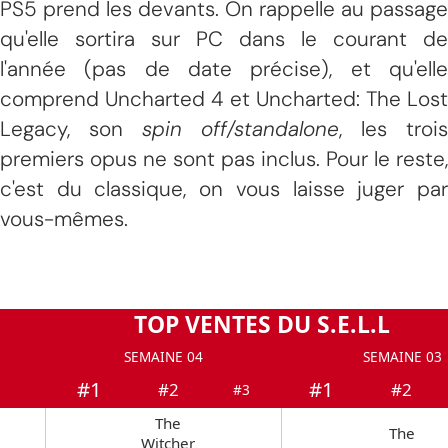
PS5 prend les devants. On rappelle au passage
qu'elle sortira sur PC dans le courant de
l'année (pas de date précise), et qu'elle
comprend Uncharted 4 et Uncharted: The Lost
Legacy, son
spin off/standalone
, les trois
premiers opus ne sont pas inclus. Pour le reste,
c'est du classique, on vous laisse juger par
vous-mêmes.
TOP VENTES DU S.E.L.L
SEMAINE 04
SEMAINE 03
#1
#1
#2
#2
#3
The
The
Witcher