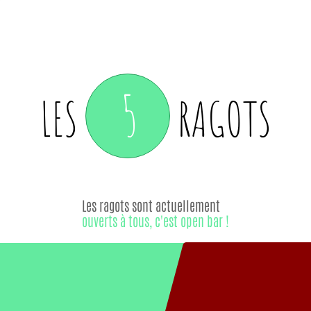
5
LES
RAGOTS
Les ragots sont actuellement
ouverts à tous, c'est open bar !