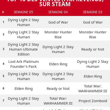
SUR STEAM
#
SEMAINE 05
SEMAINE 04
SEMAINE 03
Dying Light 2 Stay
God of War
God of War
1
Human
Dying Light 2 Stay
Monster Hunter
Monster Hunter
2
Human
Rise
Rise
Dying Light 2 Stay
Dying Light 2 Stay
Human Ultimate
Ready or Not
3
Human
Edition
Lost Ark Platinum
Dying Light 2 Stay
Elden Ring
4
Founder's Pack
Human
Dying Light 2 Stay
Dying Light 2 Stay
Elden Ring
5
Human
Human
Total War:
Elden Ring
Ready or Not
6
WARHAMMER III
Dying Light 2 Stay
Total War:
Project Zomboid
7
Human
WARHAMMER III